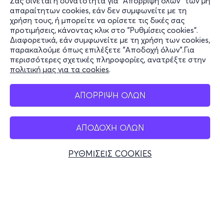
Σας δίνεται η δυνατότητα για "Απόρριψη όλων" των μη
Πληροφορίες
απαραίτητων cookies, εάν δεν συμφωνείτε με τη
χρήση τους, ή μπορείτε να ορίσετε τις δικές σας
Υποστήριξη
προτιμήσεις, κάνοντας κλικ στο "Ρυθμίσεις cookies".
Διαφορετικά, εάν συμφωνείτε με τη χρήση των cookies,
Stay Connected
παρακαλούμε όπως επιλέξετε "Αποδοχή όλων".Για
περισσότερες σχετικές πληροφορίες, ανατρέξτε στην
πολιτική μας για τα cookies
.
Mobile app
ΑΠΟΡΡΙΨΗ ΟΛΩΝ
ΑΠΟΔΟΧΗ ΟΛΩΝ
Ελλάδα
Τηλεφωνικές κρατήσεις
ΡΥΘΜΙΣΕΙΣ COOKIES
+30 2117700000
Δευ - Παρ 10:00 - 18:00
Φυσικά σημεία