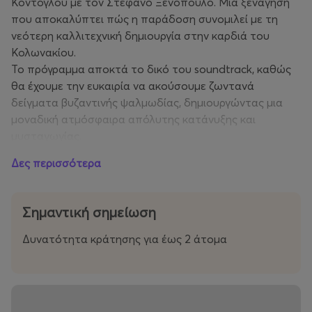
Κόντογλου με τον Στέφανο Ξενόπουλο. Μια ξενάγηση
που αποκαλύπτει πώς η παράδοση συνομιλεί με τη
νεότερη καλλιτεχνική δημιουργία στην καρδιά του
Κολωνακίου.
Το πρόγραμμα αποκτά το δικό του soundtrack, καθώς
θα έχουμε την ευκαιρία να ακούσουμε ζωντανά
δείγματα βυζαντινής ψαλμωδίας, δημιουργώντας μια
μοναδική ατμόσφαιρα απόλυτης κατάνυξης και
μυσταγωγίας.
Μην χάσετε και την ξενάγηση στον Καθολικό Ναό που
Δες περισσότερα
δημιουργεί έναν καλλιτεχνικό διάλογο ανάμεσα σε δύο
δόγματα και δύο διαφορετικές εκφάνσεις της νεότερης
ελληνικής δημιουργίας, στην καρδιά του αστικού ιστού.
Σημαντική σημείωση
Σημείο συνάντησης: Είσοδος Ιερού Ναού.
Δυνατότητα κράτησης για έως 2 άτομα