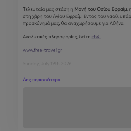
Τελευταία μας στάση η
Μονή του Οσίου Εφραίμ
,
στη χάρη του Αγίου Εφραίμ. Εντός του ναού, υπά
προσκύνημά μας, θα αναχωρήσουμε για Αθήνα.
Αναλυτικές πληροφορίες, δείτε
εδώ
www.free-travel.gr
Sunday, July 19th 2026
Schinias Beach-Nea Makri-Monastery of Saint Ep
Δες περισσότερα
Our departure point is at 8:50 a.m. and our tripis 
Our first stop will be
Schinias Beach
. It is one of
a pine-filled national park. We will enjoy swimming
Free time for swimming, coffee, and relaxation.