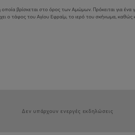
 η οποία βρίσκεται στο όρος των Αμώμων. Πρόκειται για ένα
ρχει ο τάφος του Αγίου Εφραίμ, το ιερό του σκήνωμα, καθώς
hraim
about to set off at 9:00 a.m. We will make a short stop for a r
 the largest beaches in Attica, an exotic sandy beach next to 
Δεν υπάρχουν ενεργές εκδηλώσεις
 either in the organized section of the beach or, for those wh