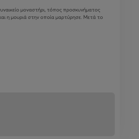
 γυναικείο μοναστήρι, τόπος προσκυνήματος
 και η μουριά στην οποία μαρτύρησε. Μετά το
est and coffee before continuing our journey.
Marathon that combines calm, shallow waters with
o prefer, in a quieter and more secluded area.