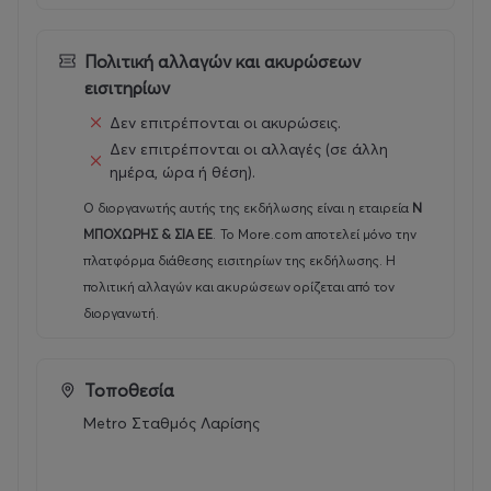
την επιστροφή στην Αθήνα με μικρές στάσεις για
ξεκούραση!
Πολιτική αλλαγών και ακυρώσεων
Αναλυτικιές πληροφορίες, δείτε
εδώ
(21/6/2026)
εισιτηρίων
Δεν επιτρέπονται οι ακυρώσεις.
Αναλυτικιές πληροφορίες, δείτε
εδώ
(19/7/2026)
Δεν επιτρέπονται οι αλλαγές (σε άλλη
ημέρα, ώρα ή θέση).
Αναλυτικές πληροφορίες, δείτε
εδώ
(9/8/2026)
Ο διοργανωτής αυτής της εκδήλωσης είναι η εταιρεία
Ν
www.free-travel.
com
ΜΠΟΧΩΡΗΣ & ΣΙΑ ΕΕ
.
Το More.com αποτελεί μόνο την
πλατφόρμα διάθεσης εισιτηρίων της εκδήλωσης. Η
Spetses
πολιτική αλλαγών και ακυρώσεων ορίζεται από τον
διοργανωτή.
Our departure point is at
Larissis Station
at 7.20 a.m.
and our day trip is about to set off at 7:30 a.m.. A
chance for a leisure break not only for the weekend!
Τοποθεσία
Metro Σταθμός Λαρίσης
After the necessary stop for rest and coffee, we will
head to the port at Costa to cross over to the
wonderful island of Spetses. On this island, you will