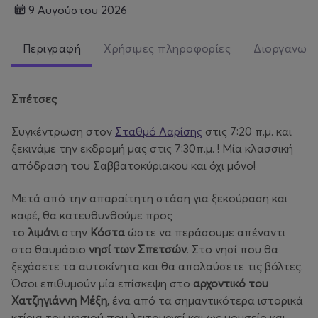
9 Αυγούστου 2026
Περιγραφή
Χρήσιμες πληροφορίες
Διοργανωτ
Σπέτσες
Συγκέντρωση στον
Σταθμό Λαρίσης
στις 7:20 π.μ. και
ξεκινάμε την εκδρομή μας στις 7:30π.μ. ! Μία κλασσική
απόδραση του Σαββατοκύριακου και όχι μόνο!
Μετά από την απαραίτητη στάση για ξεκούραση και
καφέ, θα κατευθυνθούμε προς
το
λιμάνι
στην
Κόστα
ώστε να περάσουμε απέναντι
στο θαυμάσιο
νησί των Σπετσών
. Στο νησί που θα
ξεχάσετε τα αυτοκίνητα και θα απολαύσετε τις βόλτες.
Όσοι επιθυμούν μία επίσκεψη στο
αρχοντικό του
Χατζηγιάννη Μέξη
, ένα από τα σημαντικότερα ιστορικά
κτίρια του νησιού που λειτουργεί και ως μουσείο και