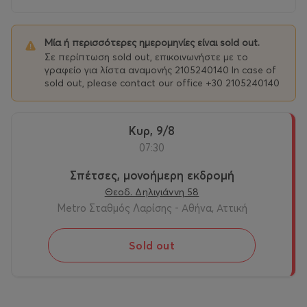
Kosta. We will depart back to Athens having some rest
stops!
Μία ή περισσότερες ημερομηνίες είναι sold out.
​More info, see
here
(21/6/2026)
Σε περίπτωση sold out, επικοινωνήστε με το
γραφείο για λίστα αναμονής 2105240140 In case of
More info, see
here
(19/7/2026)
sold out, please contact our office +30 2105240140
More info, see
here
(9/8/2026)
Κυρ, 9/8
www.free-travel.gr
07:30
Σπέτσες, μονοήμερη εκδρομή
Θεοδ. Δηλιγιάννη 58
Metro Σταθμός Λαρίσης - Αθήνα, Αττική
Sold out