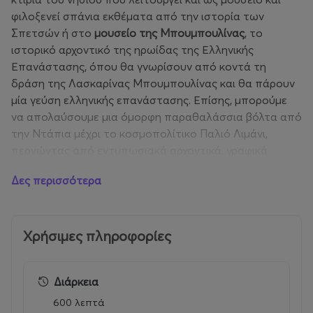
φιλοξενεί σπάνια εκθέματα από την ιστορία των
Σπετσών ή στο
μουσείο της Μπουμπουλίνας
, το
ιστορικό αρχοντικό της ηρωίδας της Ελληνικής
Επανάστασης, όπου θα γνωρίσουν από κοντά τη
δράση της Λασκαρίνας Μπουμπουλίνας και θα πάρουν
μία γεύση ελληνικής επανάστασης. Επίσης, μπορούμε
να απολαύσουμε μια όμορφη παραθαλάσσια βόλτα από
την Ντάπια μέχρι το κοσμοπολίτικο Παλιό Λιμάνι,
περνώντας από εντυπωσιακά αρχοντικά, γραφικά
σοκάκια και πανέμορφα σημεία με θέα τη θάλασσα.
Δες περισσότερα
Φυσικά, όποιος θέλει, θά έχει χρόνο για μια μικρή
βουτιά. Τέλος, θα περιπλανηθούμε στα πλακόστρωτα
σοκάκια όπου και θα ανακαλύψουμε μικρά μαγαζάκια
και θα δοκιμάσουμε τοπικές γεύσεις, φρέσκο ψάρι
Χρήσιμες πληροφορίες
καθώς και τον καφέ μας.
Διάρκεια
Το απόγευμα, θα συναντηθούμε για να περάσουμε με
το καραβάκι πάλι στην Κόστα και θα ξεκινήσουμε για
600 λεπτά