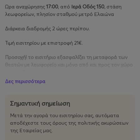
Ώρα αναχώρησης
17:00
, από
Ιερά Οδός 150
, στάση
λεωφορείων, πλησίον σταθμού μετρό Ελαιώνα
Διάρκεια διαδρομής 2 ώρες περίπου.
Τιμή εισιτηρίου με επιστροφή 21€.
Προσοχή! το εισιτήριο εξασφαλίζει τη μεταφορά των
θεατών με λεωφορείο και μόνο από και προς τον χώρο
της Επιδαύρου.
Δες περισσότερα
Αναχώρηση από το Μικρό Θέατρο Επιδαύρου
προς
Αθήνα:
Σημαντική σημείωση
20΄ μετά το τέλος της παράστασης,
Μετά την αγορά του εισιτηρίου σας, αυτόματα
Στάσεις στο μετρό Ελαιώνα και μετρό Συντάγματος
αποδέχεστε τους όρους της πολιτικής ακυρώσεων
(επί της οδού Μητροπόλεως – τελική στάση).
της Εταιρείας μας.