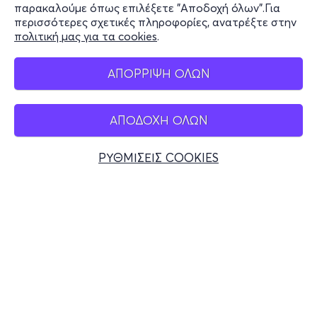
παρακαλούμε όπως επιλέξετε "Αποδοχή όλων".Για
περισσότερες σχετικές πληροφορίες, ανατρέξτε στην
πολιτική μας για τα cookies
.
Mobile app
ΑΠΟΡΡΙΨΗ ΟΛΩΝ
ΑΠΟΔΟΧΗ ΟΛΩΝ
Ελλάδα
Τηλεφωνικές κρατήσεις
ΡΥΘΜΙΣΕΙΣ COOKIES
+30 2117700000
Δευ - Παρ 10:00 - 18:00
Φυσικά σημεία
© 2026 more.com