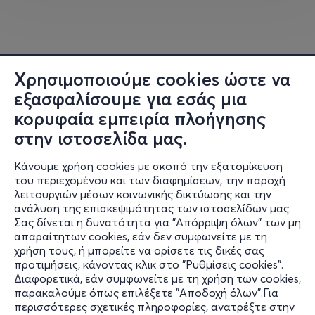
γίνει μία μοναδική ευκαιρία για βιωματική μάθηση,
εκπαίδευση, παιχνίδι και διασκέδαση.
Γεύσεις & Ροφήματα: Όσοι βρεθούν στη Βαμβακού, στις
29 Νοεμβρίου, θα έχουν την ευκαιρία να απολαύσουν
Χρησιμοποιούμε cookies ώστε να
χειμωνιάτικες λιχουδιές και γεύσεις, που θα ζεστάνουν
εξασφαλίσουμε για εσάς μια
καρδιές και χαμόγελα: Τοπικά προϊόντα & γλυκιές
κορυφαία εμπειρία πλοήγησης
νοστιμιές από τον ΓΣ Βαμβακούς «Βαμβακιά»,
φτιαγμένα με μεράκι και αγάπη. Σοκολάτες, καφέδες,
στην ιστοσελίδα μας.
τσάι και αρωματικά ροφήματα, για μικρούς και
Κάνουμε χρήση cookies με σκοπό την εξατομίκευση
μεγάλους που θέλουν να γλυκάνουν τη στιγμή. Αλμυρές
του περιεχομένου και των διαφημίσεων, την παροχή
γεύσεις για όσους προτιμούν κάτι λαχταριστό.
λειτουργιών μέσων κοινωνικής δικτύωσης και την
Χειμωνιάτικα ποτά & εορταστικά κοκτέιλ από τη
ανάλυση της επισκεψιμότητας των ιστοσελίδων μας.
Vanara, που θα προσθέσουν λίγη ακόμα μαγεία στη
Σας δίνεται η δυνατότητα για "Απόρριψη όλων" των μη
Πληροφορίες
χριστουγεννιάτικη βραδιά!
απαραίτητων cookies, εάν δεν συμφωνείτε με τη
χρήση τους, ή μπορείτε να ορίσετε τις δικές σας
Υποστήριξη
προτιμήσεις, κάνοντας κλικ στο "Ρυθμίσεις cookies".
Αναλυτικό πρόγραμμα:
Διαφορετικά, εάν συμφωνείτε με τη χρήση των cookies,
Stay Connected
παρακαλούμε όπως επιλέξετε "Αποδοχή όλων".Για
10:00-18:00 Vamvakou Santa School:
Carousel – Bungee
περισσότερες σχετικές πληροφορίες, ανατρέξτε στην