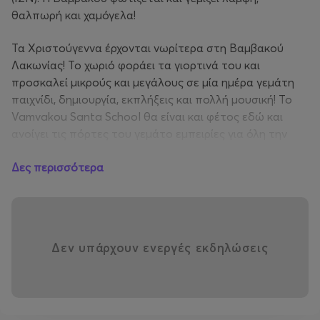
θαλπωρή και χαμόγελα!
Τα Χριστούγεννα έρχονται νωρίτερα στη Βαμβακού
Λακωνίας! Το χωριό φοράει τα γιορτινά του και
προσκαλεί μικρούς και μεγάλους σε μία ημέρα γεμάτη
παιχνίδι, δημιουργία, εκπλήξεις και πολλή μουσική! Το
Vamvakou Santa School θα είναι και φέτος εδώ και
ανοίγει τις πόρτες του γεμάτο εμπειρίες για όλη την
οικογένεια: Carousel, Bungee Trampoline, Roller Skating,
Δες περισσότερα
χριστουγεννιάτικη παραμυθοφωλιά, δημιουργική
απασχόληση, μπαλονοκατασκευές, παιχνίδι κρυμμένου
θησαυρoύ, δώρα και εμφάνιση-έκπληξη από τον Άγιο
Βασίλη!
Δεν υπάρχουν ενεργές εκδηλώσεις
Αναχώρηση στις 10:00 από τον
Σταθμό Λαρίσης
και με
ενδιάμεση στάση για καφέ και ξεκούραση θα φτάσουμε
στην μοναδική
Βαμβακού
. Ένα χωριό που χτίζει από την
αρχή την ζωή του αλλά με ένα πλούσιο παρελθόν θα