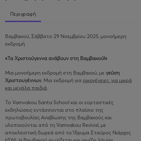
Περιγραφή
Βαμβακού, Σάββατο 29 Νοεμβρίου 2025, μονοήμερη
εκδρομή
«Τα Χριστούγεννα ανάβουν στη Βαμβακού!»
Μια μονοήμερη εκδρομή στη Βαμβακού, με
γεύση
Χριστουγέννων
. Μια εκδρομή για
οικογένειες, για μικρά
και μεγάλα παιδιά
.
Το Vamvakou Santa School και οι εορταστικές
εκδηλώσεις εντάσσονται στο πλαίσιο της
πρωτοβουλίας Αναβίωσης της Βαμβακούς και
υλοποιούνται από τη Vamvakou Revival, με
αποκλειστική δωρεά από το Ίδρυμα Σταύρος Νιάρχος
(ΙΣΝ). Η Βαμβακού φωτίζεται και γεμίζει λάμψη,