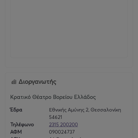
ανατροπές και δημιουργικές αποστολές, οι
συμμετέχοντες θα προσπαθήσουν να ξεκλειδώσουν τα
μυστικά της παράστασης, να ανακαλύψουν την
ταυτότητα των χαρακτήρων και να επαναφέρουν κάθε
στοιχείο της παραγωγής στη θέση του.
Οι μικροί ντέντεκτιβ καλούνται να μυηθούν στο
σύνθετο κόσμο του θεάτρου και να απαντήσουν σε
ερωτήματα όπως:
Πώς δημιουργείται μια παράσταση;
Διοργανωτής
Τί συμβαίνει πάνω και τί πίσω από της σκηνή;
Κρατικό Θέατρο Βορείου Ελλάδος
Πώς ένα τραγούδι, ένα κοστούμι, μια δέσμη φωτός
Έδρα
Εθνικής Αμύνης 2, Θεσσαλονίκη
πλέκουν το νήμα μιας ιστορίας;
54621
Τηλέφωνο
2315 200200
Ποιοι είναι οι αθέατοι πρωταγωνιστές των
ΑΦΜ
090024737
παρασκηνίων; Τι δουλειά κάνει ο ηχολήπτης, ο