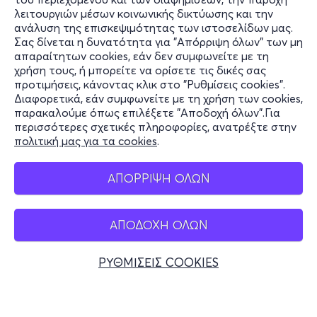
τιμή για το πρώτο παιδί παραμένει στα 110€).
λειτουργιών μέσων κοινωνικής δικτύωσης και την
ανάλυση της επισκεψιμότητας των ιστοσελίδων μας.
Στην περίπτωση που δικαιούστε τη συγκεκριμένη έκπτωση
Σας δίνεται η δυνατότητα για "Απόρριψη όλων" των μη
Πληροφορίες
απαραίτητων cookies, εάν δεν συμφωνείτε με τη
συμμετοχής οι εγγραφές πραγματοποιούνται αποκλειστικά
χρήση τους, ή μπορείτε να ορίσετε τις δικές σας
στα ταμεία του Βασιλικού θεάτρου.
Υποστήριξη
προτιμήσεις, κάνοντας κλικ στο "Ρυθμίσεις cookies".
Διαφορετικά, εάν συμφωνείτε με τη χρήση των cookies,
Stay Connected
Περισσότερες πληροφορίες θα βρείτε
εδώ
.
παρακαλούμε όπως επιλέξετε "Αποδοχή όλων".Για
περισσότερες σχετικές πληροφορίες, ανατρέξτε στην
πολιτική μας για τα cookies
.
Mobile app
ΑΠΟΡΡΙΨΗ ΟΛΩΝ
ΑΠΟΔΟΧΗ ΟΛΩΝ
Ελλάδα
Τηλεφωνικές κρατήσεις
ΡΥΘΜΙΣΕΙΣ COOKIES
+30 2117700000
Δευ - Παρ 10:00 - 18:00
Φυσικά σημεία