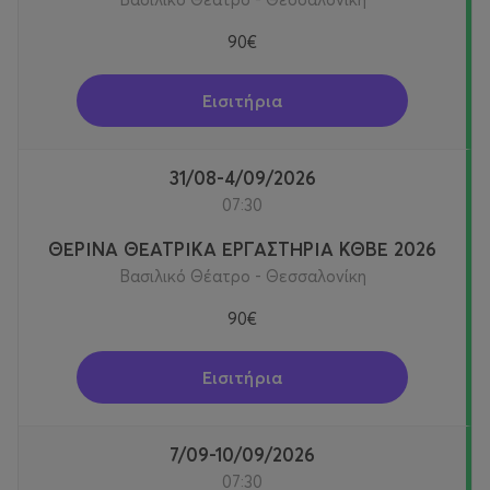
07/09/2026-10/09/2026 ανέρχεται στα 90€ με εξαίρεση
90€
την προσφορά Early bird.
Τα Ολοήμερα Θερινά Καλλιτεχνικά Εργαστήρια για
Εισιτήρια
παιδιά, πραγματοποιούνται από Δευτέρα έως
Παρασκευή 7:30-16:00, κατά τη διάρκεια του
καλοκαιριού (16 Ιουνίου έως τις 10 Ιουλίου και από τις 17
31/08-4/09/2026
Αυγούστου έως τις 10 Σεπτεμβρίου).
07:30
ΘΕΡΙΝΑ ΘΕΑΤΡΙΚΑ ΕΡΓΑΣΤΗΡΙΑ ΚΘΒΕ 2026
ΚΟΣΤΟΣ ΘΕΡΙΝΩΝ ΕΡΓΑΣΤΗΡΙΩΝ ΚΑΙ ΕΓΓΡΑΦΕΣ
Βασιλικό Θέατρο - Θεσσαλονίκη
ΕARLY BIRD 80€ από 5 Μάϊου έως και 17 Μάϊου 2026
90€
Το κόστος συμμετοχής στα θερινά εργαστήρια του
ΚΘΒΕ ανέρχεται στα 110€ ανά εβδομάδα.
Εισιτήρια
*Η τιμή για τις εβδομάδες 16/06/2026- 19/06/2026 και
07/09/2026-10/09/2026 ανέρχεται στα 90€ με εξαίρεση
7/09-10/09/2026
την προσφορά Early bird.
07:30