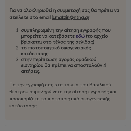
μυήσουν τα παιδιά στη μαγεία του θεάτρου και μέσα
Για να ολοκληρωθεί η συμμετοχή σας θα πρέπει να
από τη θεατρική έκφραση και το παιχνίδι να γνωρίσουν
στείλετε στο email
k.matziri@ntng.gr
τα διαφορετικά είδη θεάτρου, να εξερευνήσουν τη
δημιουργικότητα και τη φαντασία τους, να
συμπληρωμένη την αίτηση εγγραφής που
ανακαλύψουν νέες δεξιότητες και να διερευνήσουν
μπορείτε να κατεβάσετε
εδώ
(το αρχείο
τόσο το δικό τους ρόλο όσο και των άλλων στην
βρίσκεται στο τέλος της σελίδας)
κοινωνία. Τα παιδιά μέσα από το θέατρο επικοινωνούν,
το πιστοποιητικό οικογενειακής
μοιράζονται και εξελίσσονται, καθώς κάθε θεατρική
κατάστασης
στην περίπτωση αγοράς ομαδικού
δραστηριότητα είναι ένα ταξίδι αναζήτησης και μια
εισιτηρίου θα πρέπει να αποσταλούν 4
πολύπλευρη εμπειρία.
αιτήσεις.
Μια ομάδα από έμπειρους παιδαγωγούς συντονίζει, με
Για την εγγραφή σας στα ταμεία του Βασιλικού
τη συνεργασία ηθοποιών του ΚΘΒΕ, οκτώ (8) θεματικές
θεάτρου συμπληρώνετε την αίτηση εγγραφής και
εβδομάδες για παιδιά προ νηπιακής και δημοτικής
προσκομίζετε το πιστοποιητικό οικογενειακής
ηλικίας ειδικά τμήματα για παιδιά ηλικίας 5 ετών (έτος
κατάστασης.
γεννήσεως το 2021), 6-7
ετών, 8-9 ετών, 10-11 ετών (μέχρι έτος γεννήσεως το
2015) με συγκεκριμένες δραστηριότητες, όπως: