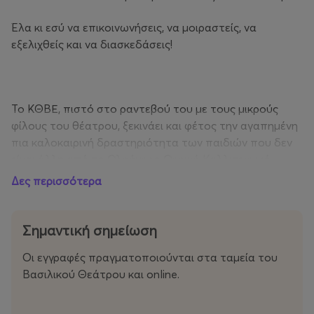
Έλα κι εσύ να επικοινωνήσεις, να μοιραστείς, να
εξελιχθείς και να διασκεδάσεις!
Το ΚΘΒΕ, πιστό στο ραντεβού του με τους μικρούς
φίλους του θέατρου, ξεκινάει και φέτος την αγαπημένη
πια καλοκαιρινή δραστηριότητα των παιδιών που δεν
είναι άλλη από το Ολοήμερο Θερινό Καλλιτεχνικό
Εργαστήριο!
Δες περισσότερα
Από τις 16 Ιουνίου έως τις 10 Ιουλίου και από τις 17
Αυγούστου έως τις 10 Σεπτεμβρίου 2026, το Θέατρο
Σημαντική σημείωση
ανοίγει την αγκαλιά του και προσκαλεί τους
Οι εγγραφές πραγματοποιούνται στα ταμεία του
λιλιπούτειους θεατρόφιλους σ’ έναν κόσμο έκφρασης,
Βασιλικού Θεάτρου και online.
φαντασίας και δημιουργίας.
Στόχος των εκπαιδευτικών προγραμμάτων είναι να