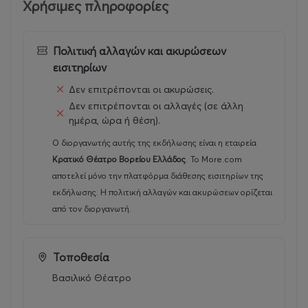
Χρήσιμες πληροφορίες
ξεναγήσεις σε χώρους του θεάτρου, διαδραστικούς
περιπάτους (πολιτιστικές-εκπαιδευτικές δράσεις σε
χώρους εκτός θεάτρου), μουσική, χορό-κίνηση,
Πολιτική αλλαγών και ακυρώσεων
σκηνογραφία, θέατρο, αφήγηση, προβολές, ζωγραφική,
εισιτηρίων
ειδικές κατασκευές.
Δεν επιτρέπονται οι ακυρώσεις.
Δεν επιτρέπονται οι αλλαγές (σε άλλη
«Η λέσχη της αυλαίας»
ημέρα, ώρα ή θέση).
Μια συναρπαστική περιπέτεια μυστηρίου ξεκινά, όταν
Ο διοργανωτής αυτής της εκδήλωσης είναι η εταιρεία
μια ομάδα παιδιών μας καλεί να λύσουμε το αίνιγμα
Κρατικό Θέατρο Βορείου Ελλάδος
.
Το More.com
μιας παράστασης που δεν ολοκληρώθηκε ποτέ.
αποτελεί μόνο την πλατφόρμα διάθεσης εισιτηρίων της
εκδήλωσης. Η πολιτική αλλαγών και ακυρώσεων ορίζεται
Ποια είναι η ΙΣΤΟΡΙΑ του έργου; Ποιοι είναι οι
από τον διοργανωτή.
ΧΑΡΑΚΤΗΡΕΣ που «χάθηκαν» πριν την πρεμιέρα; Τι
συνέβη με τα ΦΩΤΑ, τη ΜΟΥΣΙΚΗ, το ΣΚΗΝΙΚΟ και τη
ΣΚΗΝΟΘΕΣΙΑ και τι οδήγησε άραγε στην απότομη
Τοποθεσία
διακοπή των προβών;
Βασιλικό Θέατρο
Μέσα από 8 θεματικές εβδομάδες γεμάτες γρίφους,