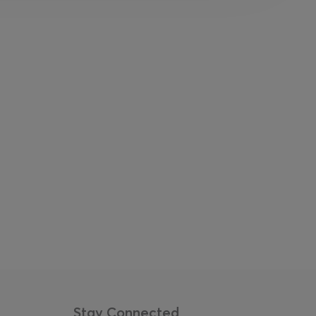
ά συμμετέχουν την ίδια εβδομάδα του
τα ταμεία του Βασιλικού θεάτρου.
Stay Connected