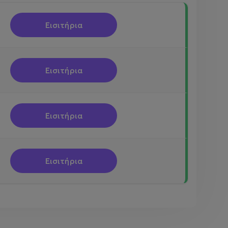
Εισιτήρια
Εισιτήρια
 την προσφορά Early bird.
Εισιτήρια
Εισιτήρια
δας που πρόκειται να παρακολουθήσετε.