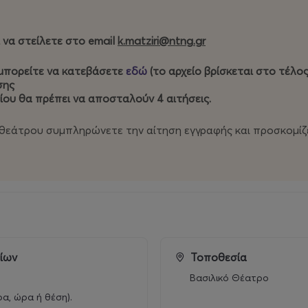
ς το 2015) με συγκεκριμένες δραστηριότητες, όπως: ξεναγήσ
σε χώρους εκτός θεάτρου), μουσική, χορό-κίνηση, σκηνογραφ
 να στείλετε στο email
k.matziri@ntng.gr
μπορείτε να κατεβάσετε
εδώ
(το αρχείο βρίσκεται στο τέλος
σης
όταν μια ομάδα παιδιών μας καλεί να λύσουμε το αίνιγμα 
ίου θα πρέπει να αποσταλούν 4 αιτήσεις.
ΧΑΡΑΚΤΗΡΕΣ που «χάθηκαν» πριν την πρεμιέρα; Τι συνέβη με 
 θεάτρου συμπληρώνετε την αίτηση εγγραφής και προσκομίζ
η διακοπή των προβών;
ς, ανατροπές και δημιουργικές αποστολές, οι συμμετέχοντ
αυτότητα των χαρακτήρων και να επαναφέρουν κάθε στοιχεί
 σύνθετο κόσμο του θεάτρου και να απαντήσουν σε ερωτήμα
ρίων
Τοποθεσία
Βασιλικό Θέατρο
ρα, ώρα ή θέση).