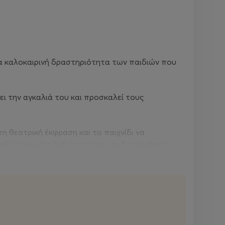
ια καλοκαιρινή δραστηριότητα των παιδιών που
γει την αγκαλιά του και προσκαλεί τους
η θεατρική έκφραση και το παιχνίδι να
καλύψουν νέες δεξιότητες και να διερευνήσουν
άζονται και εξελίσσονται, καθώς κάθε θεατρική
 εβδομάδες για παιδιά προ νηπιακής και