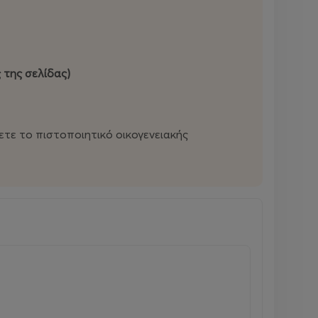
εις σε χώρους του θεάτρου, διαδραστικούς
ία, θέατρο, αφήγηση, προβολές, ζωγραφική,
 της σελίδας)
μιας παράστασης που δεν ολοκληρώθηκε ποτέ.
τα ΦΩΤΑ, τη ΜΟΥΣΙΚΗ, το ΣΚΗΝΙΚΟ και τη
ετε το πιστοποιητικό οικογενειακής
ες θα προσπαθήσουν να ξεκλειδώσουν τα
ο της παραγωγής στη θέση του.
τα όπως: