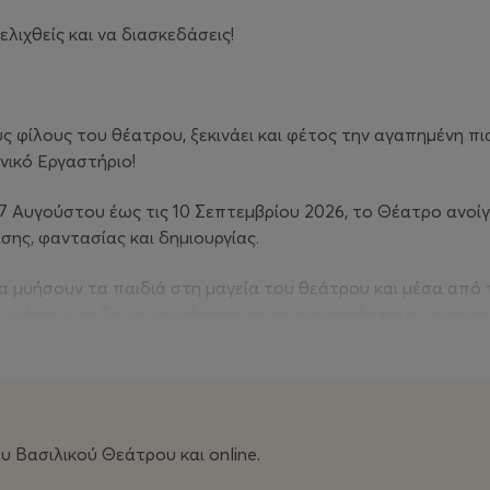
ελιχθείς και να διασκεδάσεις!
ς φίλους του θέατρου, ξεκινάει και φέτος την αγαπημένη π
νικό Εργαστήριο!
ς 17 Αυγούστου έως τις 10 Σεπτεμβρίου 2026, το Θέατρο ανοί
σης, φαντασίας και δημιουργίας.
 μυήσουν τα παιδιά στη μαγεία του θεάτρου και μέσα από τ
ευνήσουν τη δημιουργικότητα και τη φαντασία τους, να ανα
κοινωνία. Τα παιδιά μέσα από το θέατρο επικοινωνούν, μοιρ
ια πολύπλευρη εμπειρία.
, με τη συνεργασία ηθοποιών του ΚΘΒΕ, οκτώ (8) θεματικές
ας 5 ετών (έτος γεννήσεως το 2021), 6-7
 Βασιλικού Θεάτρου και online.