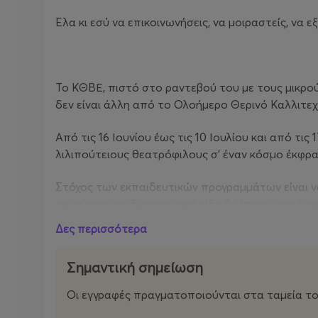
Έλα κι εσύ να επικοινωνήσεις, να μοιραστείς, να εξ
Το ΚΘΒΕ, πιστό στο ραντεβού του με τους μικρού
δεν είναι άλλη από το Ολοήμερο Θερινό Καλλιτεχ
Από τις 16 Ιουνίου έως τις 10 Ιουλίου και από τι
λιλιπούτειους θεατρόφιλους σ’ έναν κόσμο έκφρα
Στόχος των εκπαιδευτικών προγραμμάτων είναι να
γνωρίσουν τα διαφορετικά είδη θεάτρου, να εξερ
τόσο το δικό τους ρόλο όσο και των άλλων στην 
Δες περισσότερα
δραστηριότητα είναι ένα ταξίδι αναζήτησης και μ
Σημαντική σημείωση
Μια ομάδα από έμπειρους παιδαγωγούς συντονίζει
δημοτικής ηλικίας ειδικά τμήματα για παιδιά ηλικί
Οι εγγραφές πραγματοποιούνται στα ταμεία του