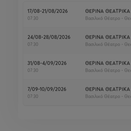
Ιουνίου έως τις 10 Ιουλίου και από τις 17 Αυγούστ
17/08-21/08/2026
ΘΕΡΙΝΑ ΘΕΑΤΡΙΚΑ
ΚΟΣΤΟΣ ΘΕΡΙΝΩΝ ΕΡΓΑΣΤΗΡΙΩΝ ΚΑΙ ΕΓΓΡΑΦΕΣ
07:30
Βασιλικό Θέατρο - Θε
ΕARLY BIRD 80€ από 5 Μάϊου έως και 17 Μάϊου 2
24/08-28/08/2026
ΘΕΡΙΝΑ ΘΕΑΤΡΙΚΑ
Το κόστος συμμετοχής στα θερινά εργαστήρια το
07:30
Βασιλικό Θέατρο - Θε
*Η τιμή για τις εβδομάδες 16/06/2026- 19/06/202
31/08-4/09/2026
ΘΕΡΙΝΑ ΘΕΑΤΡΙΚΑ
Ειδικές τιμές:
07:30
Βασιλικό Θέατρο - Θε
Για πρόωρες εγγραφές:
7/09-10/09/2026
ΘΕΡΙΝΑ ΘΕΑΤΡΙΚΑ
90€ ανά εβδομάδα, αν η εγγραφή πραγματοποιηθε
07:30
Βασιλικό Θέατρο - Θε
Ομαδικό εισιτήριο:
85€ το άτομο ανά εβδομάδα, για ομαδικό εισιτήρι