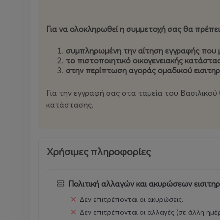
ετών, 8-9 ετών, 10-11 ετών (μέχρι έτος γεννήσεω
περιπάτους (πολιτιστικές-εκπαιδευτικές δράσεις 
ειδικές κατασκευές.
Για να ολοκληρωθεί η συμμετοχή σας θα πρέπει
«Η λέσχη της αυλαίας»
συμπληρωμένη την αίτηση εγγραφής που 
το πιστοποιητικό οικογενειακής κατάστα
Μια συναρπαστική περιπέτεια μυστηρίου ξεκινά, 
στην περίπτωση αγοράς ομαδικού εισιτηρ
Ποια είναι η ΙΣΤΟΡΙΑ του έργου; Ποιοι είναι οι 
Για την εγγραφή σας στα ταμεία του Βασιλικού
ΣΚΗΝΟΘΕΣΙΑ και τι οδήγησε άραγε στην απότομ
κατάστασης.
Μέσα από 8 θεματικές εβδομάδες γεμάτες γρίφου
μυστικά της παράστασης, να ανακαλύψουν την τ
Χρήσιμες πληροφορίες
Οι μικροί ντέντεκτιβ καλούνται να μυηθούν στο
Πολιτική αλλαγών και ακυρώσεων εισιτη
Πώς δημιουργείται μια παράσταση;
Δεν επιτρέπονται οι ακυρώσεις.
Τί συμβαίνει πάνω και τί πίσω από της σκηνή;
Δεν επιτρέπονται οι αλλαγές (σε άλλη ημέ