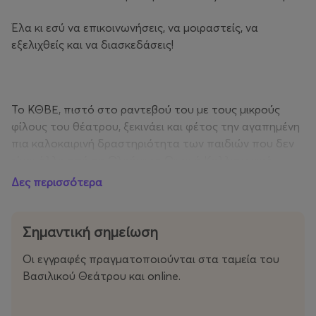
Έλα κι εσύ να επικοινωνήσεις, να μοιραστείς, να
εξελιχθείς και να διασκεδάσεις!
Το ΚΘΒΕ, πιστό στο ραντεβού του με τους μικρούς
φίλους του θέατρου, ξεκινάει και φέτος την αγαπημένη
πια καλοκαιρινή δραστηριότητα των παιδιών που δεν
είναι άλλη από το Ολοήμερο Θερινό Καλλιτεχνικό
Εργαστήριο!
Δες περισσότερα
Από τις 16 Ιουνίου έως τις 10 Ιουλίου και από τις 17
Αυγούστου έως τις 10 Σεπτεμβρίου 2026, το Θέατρο
Σημαντική σημείωση
ανοίγει την αγκαλιά του και προσκαλεί τους
Οι εγγραφές πραγματοποιούνται στα ταμεία του
λιλιπούτειους θεατρόφιλους σ’ έναν κόσμο έκφρασης,
Βασιλικού Θεάτρου και online.
φαντασίας και δημιουργίας.
Στόχος των εκπαιδευτικών προγραμμάτων είναι να