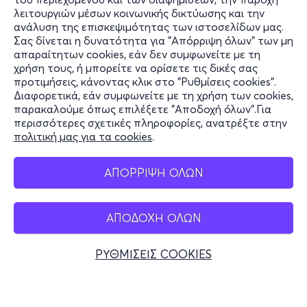
τιμή για το πρώτο παιδί παραμένει στα 110€).
λειτουργιών μέσων κοινωνικής δικτύωσης και την
ανάλυση της επισκεψιμότητας των ιστοσελίδων μας.
Στην περίπτωση που δικαιούστε τη συγκεκριμένη έκπτωση
Σας δίνεται η δυνατότητα για "Απόρριψη όλων" των μη
Πληροφορίες
απαραίτητων cookies, εάν δεν συμφωνείτε με τη
συμμετοχής οι εγγραφές πραγματοποιούνται αποκλειστικά
χρήση τους, ή μπορείτε να ορίσετε τις δικές σας
στα ταμεία του Βασιλικού θεάτρου.
Υποστήριξη
προτιμήσεις, κάνοντας κλικ στο "Ρυθμίσεις cookies".
Διαφορετικά, εάν συμφωνείτε με τη χρήση των cookies,
Stay Connected
Περισσότερες πληροφορίες θα βρείτε
εδώ
.
παρακαλούμε όπως επιλέξετε "Αποδοχή όλων".Για
περισσότερες σχετικές πληροφορίες, ανατρέξτε στην
πολιτική μας για τα cookies
.
Mobile app
ΑΠΟΡΡΙΨΗ ΟΛΩΝ
ΑΠΟΔΟΧΗ ΟΛΩΝ
Ελλάδα
Τηλεφωνικές κρατήσεις
ΡΥΘΜΙΣΕΙΣ COOKIES
+30 2117700000
Δευ - Παρ 10:00 - 18:00
Φυσικά σημεία