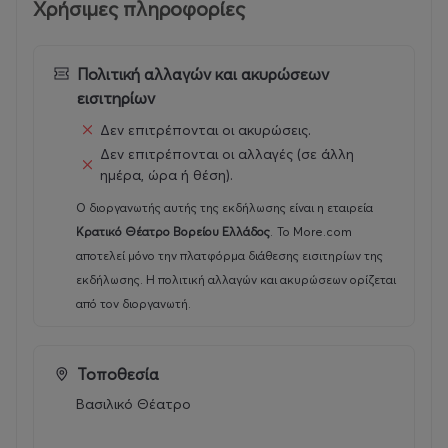
Χρήσιμες πληροφορίες
ξεναγήσεις σε χώρους του θεάτρου, διαδραστικούς
περιπάτους (πολιτιστικές-εκπαιδευτικές δράσεις σε
χώρους εκτός θεάτρου), μουσική, χορό-κίνηση,
Πολιτική αλλαγών και ακυρώσεων
σκηνογραφία, θέατρο, αφήγηση, προβολές, ζωγραφική,
εισιτηρίων
ειδικές κατασκευές.
Δεν επιτρέπονται οι ακυρώσεις.
Δεν επιτρέπονται οι αλλαγές (σε άλλη
«Η λέσχη της αυλαίας»
ημέρα, ώρα ή θέση).
Μια συναρπαστική περιπέτεια μυστηρίου ξεκινά, όταν
Ο διοργανωτής αυτής της εκδήλωσης είναι η εταιρεία
μια ομάδα παιδιών μας καλεί να λύσουμε το αίνιγμα
Κρατικό Θέατρο Βορείου Ελλάδος
.
Το More.com
μιας παράστασης που δεν ολοκληρώθηκε ποτέ.
αποτελεί μόνο την πλατφόρμα διάθεσης εισιτηρίων της
εκδήλωσης. Η πολιτική αλλαγών και ακυρώσεων ορίζεται
Ποια είναι η ΙΣΤΟΡΙΑ του έργου; Ποιοι είναι οι
από τον διοργανωτή.
ΧΑΡΑΚΤΗΡΕΣ που «χάθηκαν» πριν την πρεμιέρα; Τι
συνέβη με τα ΦΩΤΑ, τη ΜΟΥΣΙΚΗ, το ΣΚΗΝΙΚΟ και τη
ΣΚΗΝΟΘΕΣΙΑ και τι οδήγησε άραγε στην απότομη
Τοποθεσία
διακοπή των προβών;
Βασιλικό Θέατρο
Μέσα από 8 θεματικές εβδομάδες γεμάτες γρίφους,