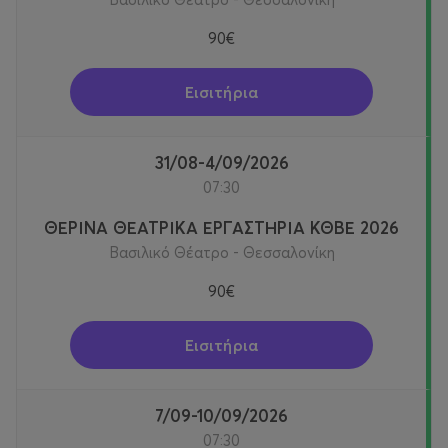
07/09/2026-10/09/2026 ανέρχεται στα 90€ με εξαίρεση
90€
την προσφορά Early bird.
Τα Ολοήμερα Θερινά Καλλιτεχνικά Εργαστήρια για
Εισιτήρια
παιδιά, πραγματοποιούνται από Δευτέρα έως
Παρασκευή 7:30-16:00, κατά τη διάρκεια του
καλοκαιριού (16 Ιουνίου έως τις 10 Ιουλίου και από τις 17
31/08-4/09/2026
Αυγούστου έως τις 10 Σεπτεμβρίου).
07:30
ΘΕΡΙΝΑ ΘΕΑΤΡΙΚΑ ΕΡΓΑΣΤΗΡΙΑ ΚΘΒΕ 2026
ΚΟΣΤΟΣ ΘΕΡΙΝΩΝ ΕΡΓΑΣΤΗΡΙΩΝ ΚΑΙ ΕΓΓΡΑΦΕΣ
Βασιλικό Θέατρο - Θεσσαλονίκη
ΕARLY BIRD 80€ από 5 Μάϊου έως και 17 Μάϊου 2026
90€
Το κόστος συμμετοχής στα θερινά εργαστήρια του
ΚΘΒΕ ανέρχεται στα 110€ ανά εβδομάδα.
Εισιτήρια
*Η τιμή για τις εβδομάδες 16/06/2026- 19/06/2026 και
07/09/2026-10/09/2026 ανέρχεται στα 90€ με εξαίρεση
7/09-10/09/2026
την προσφορά Early bird.
07:30