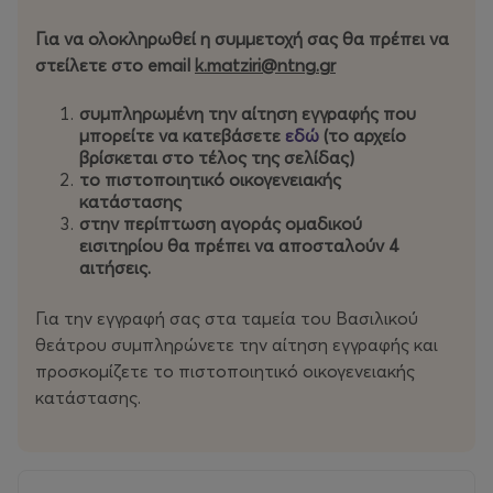
μυήσουν τα παιδιά στη μαγεία του θεάτρου και μέσα
Για να ολοκληρωθεί η συμμετοχή σας θα πρέπει να
από τη θεατρική έκφραση και το παιχνίδι να γνωρίσουν
στείλετε στο email
k.matziri@ntng.gr
τα διαφορετικά είδη θεάτρου, να εξερευνήσουν τη
δημιουργικότητα και τη φαντασία τους, να
συμπληρωμένη την αίτηση εγγραφής που
ανακαλύψουν νέες δεξιότητες και να διερευνήσουν
μπορείτε να κατεβάσετε
εδώ
(το αρχείο
τόσο το δικό τους ρόλο όσο και των άλλων στην
βρίσκεται στο τέλος της σελίδας)
κοινωνία. Τα παιδιά μέσα από το θέατρο επικοινωνούν,
το πιστοποιητικό οικογενειακής
μοιράζονται και εξελίσσονται, καθώς κάθε θεατρική
κατάστασης
στην περίπτωση αγοράς ομαδικού
δραστηριότητα είναι ένα ταξίδι αναζήτησης και μια
εισιτηρίου θα πρέπει να αποσταλούν 4
πολύπλευρη εμπειρία.
αιτήσεις.
Μια ομάδα από έμπειρους παιδαγωγούς συντονίζει, με
Για την εγγραφή σας στα ταμεία του Βασιλικού
τη συνεργασία ηθοποιών του ΚΘΒΕ, οκτώ (8) θεματικές
θεάτρου συμπληρώνετε την αίτηση εγγραφής και
εβδομάδες για παιδιά προ νηπιακής και δημοτικής
προσκομίζετε το πιστοποιητικό οικογενειακής
ηλικίας ειδικά τμήματα για παιδιά ηλικίας 5 ετών (έτος
κατάστασης.
γεννήσεως το 2021), 6-7
ετών, 8-9 ετών, 10-11 ετών (μέχρι έτος γεννήσεως το
2015) με συγκεκριμένες δραστηριότητες, όπως: