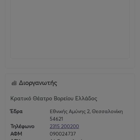
ανατροπές και δημιουργικές αποστολές, οι
συμμετέχοντες θα προσπαθήσουν να ξεκλειδώσουν τα
μυστικά της παράστασης, να ανακαλύψουν την
ταυτότητα των χαρακτήρων και να επαναφέρουν κάθε
στοιχείο της παραγωγής στη θέση του.
Οι μικροί ντέντεκτιβ καλούνται να μυηθούν στο
σύνθετο κόσμο του θεάτρου και να απαντήσουν σε
ερωτήματα όπως:
Πώς δημιουργείται μια παράσταση;
Διοργανωτής
Τί συμβαίνει πάνω και τί πίσω από της σκηνή;
Κρατικό Θέατρο Βορείου Ελλάδος
Πώς ένα τραγούδι, ένα κοστούμι, μια δέσμη φωτός
Έδρα
Εθνικής Αμύνης 2, Θεσσαλονίκη
πλέκουν το νήμα μιας ιστορίας;
54621
Τηλέφωνο
2315 200200
Ποιοι είναι οι αθέατοι πρωταγωνιστές των
ΑΦΜ
090024737
παρασκηνίων; Τι δουλειά κάνει ο ηχολήπτης, ο