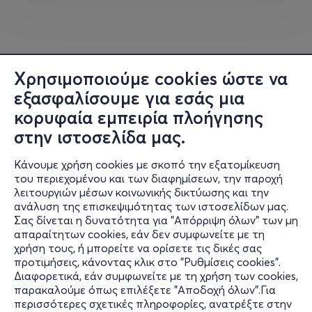
Ο Χρυσόστομος είναι hairstylist με έδρα την Αθήνα, με
πολυετή εμπειρία στον χώρο της κομμωτικής. Έχει
εργαστεί σε κορυφαία σαλόνια του Λονδίνου, όπως το
Harrods Hair Salon, και έχει συνεργαστεί με τη
Χρησιμοποιούμε cookies ώστε να
βιομηχανία της μόδας, του κινηματογράφου, του
εξασφαλίσουμε για εσάς μια
θεάτρου και της διαφήμισης. Η εμπειρία του
περιλαμβάνει συνεργασίες με διεθνή brands και
κορυφαία εμπειρία πλοήγησης
συμμετοχές σε fashion shows, φωτογραφίσεις και
στην ιστοσελίδα μας.
κινηματογραφικές παραγωγές.
Κάνουμε χρήση cookies με σκοπό την εξατομίκευση
του περιεχομένου και των διαφημίσεων, την παροχή
Βρείτε την δουλειά του:
λειτουργιών μέσων κοινωνικής δικτύωσης και την
Website:
https://cargocollective.com/chrysostomoshairst
ανάλυση της επισκεψιμότητας των ιστοσελίδων μας.
ylist
Σας δίνεται η δυνατότητα για "Απόρριψη όλων" των μη
Πληροφορίες
Instagram:
https://www.instagram.com/chrysostomoshai
απαραίτητων cookies, εάν δεν συμφωνείτε με τη
r/
χρήση τους, ή μπορείτε να ορίσετε τις δικές σας
Υποστήριξη
προτιμήσεις, κάνοντας κλικ στο "Ρυθμίσεις cookies".
Διαφορετικά, εάν συμφωνείτε με τη χρήση των cookies,
Stay Connected
παρακαλούμε όπως επιλέξετε "Αποδοχή όλων".Για
περισσότερες σχετικές πληροφορίες, ανατρέξτε στην