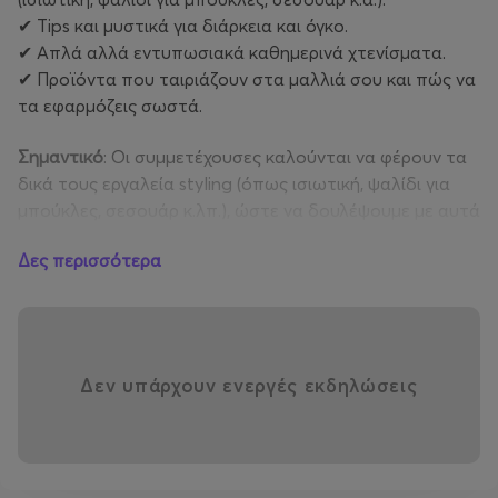
✔ Tips και μυστικά για διάρκεια και όγκο.
✔ Απλά αλλά εντυπωσιακά καθημερινά χτενίσματα.
✔ Προϊόντα που ταιριάζουν στα μαλλιά σου και πώς να
τα εφαρμόζεις σωστά.
Σημαντικό
: Οι συμμετέχουσες καλούνται να φέρουν τα
δικά τους εργαλεία styling (όπως ισιωτική, ψαλίδι για
μπούκλες, σεσουάρ κ.λπ.), ώστε να δουλέψουμε με αυτά
που ήδη χρησιμοποιούν στο σπίτι.
Δες περισσότερα
📅 Ημερομηνία: 15 Οκτώβρη 2025
📍 Τοποθεσία: Αγίας Ζώνης 21Α, Αθήνα 113 61
@to_nynstudio
Δεν υπάρχουν ενεργές εκδηλώσεις
💰 Κόστος Συμμετοχής: 60€
👤
Λίγα λόγια για τον Χρυσόστομο
: