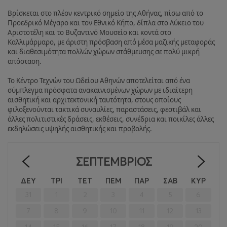
Βρίσκεται στο πλέον κεντρικό σημείο της Αθήνας, πίσω από το
Προεδρικό Μέγαρο και τον Εθνικό Κήπο, δίπλα στο Λύκειο του
Αριστοτέλη και το Βυζαντινό Μουσείο και κοντά στο
Καλλιμάρμαρο, με άριστη πρόσβαση από μέσα μαζικής μεταφοράς
και διαθεσιμότητα πολλών χώρων στάθμευσης σε πολύ μικρή
απόσταση.
Το Κέντρο Τεχνών του Ωδείου Αθηνών αποτελείται από ένα
σύμπλεγμα πρόσφατα ανακαινισμένων χώρων με ιδιαίτερη
αισθητική και αρχιτεκτονική ταυτότητα, στους οποίους
φιλοξενούνται τακτικά συναυλίες, παραστάσεις, φεστιβάλ και
άλλες πολιτιστικές δράσεις, εκθέσεις, συνέδρια και ποικίλες άλλες
εκδηλώσεις υψηλής αισθητικής και προβολής.
ΣΕΠΤΈΜΒΡΙΟΣ
<
>
ΔΕΥ
ΤΡΙ
ΤΕΤ
ΠΕΜ
ΠΑΡ
ΣΑΒ
ΚΥΡ
31
1
2
3
4
5
6
7
8
9
10
11
12
13
14
15
16
17
18
19
20