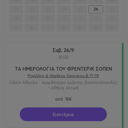
21
22
23
24
25
26
27
28
29
30
1
2
3
4
5
6
7
8
9
10
11
Σαβ, 26/9
18:00
ΤΑ ΗΜΕΡΟΛΟΓΙΑ ΤΟΥ ΦΡΕΝΤΕΡΙΚ ΣΟΠΕΝ
Ρηγίλλης & Vasileos Georgiou B 17-19
Ωδείο Αθηνών - Αμφιθέατρο Ιωάννης Δεσποτόπουλος
- Αθήνα, Αττική
από
16€
Εισιτήρια