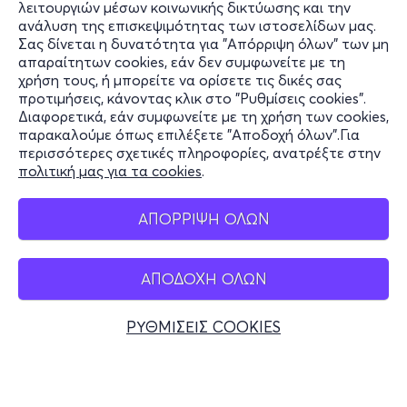
λειτουργιών μέσων κοινωνικής δικτύωσης και την
ανάλυση της επισκεψιμότητας των ιστοσελίδων μας.
Σας δίνεται η δυνατότητα για "Απόρριψη όλων" των μη
Πληροφορίες
απαραίτητων cookies, εάν δεν συμφωνείτε με τη
χρήση τους, ή μπορείτε να ορίσετε τις δικές σας
Υποστήριξη
προτιμήσεις, κάνοντας κλικ στο "Ρυθμίσεις cookies".
Διαφορετικά, εάν συμφωνείτε με τη χρήση των cookies,
Stay Connected
παρακαλούμε όπως επιλέξετε "Αποδοχή όλων".Για
περισσότερες σχετικές πληροφορίες, ανατρέξτε στην
πολιτική μας για τα cookies
.
Mobile app
ΑΠΟΡΡΙΨΗ ΟΛΩΝ
ΑΠΟΔΟΧΗ ΟΛΩΝ
Ελλάδα
Τηλεφωνικές κρατήσεις
ΡΥΘΜΙΣΕΙΣ COOKIES
+30 2117700000
Δευ - Παρ 10:00 - 18:00
Φυσικά σημεία