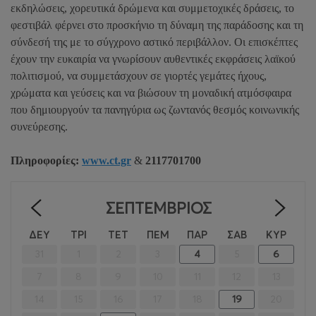
εκδηλώσεις, χορευτικά δρώμενα και συμμετοχικές δράσεις, το
φεστιβάλ φέρνει στο προσκήνιο τη δύναμη της παράδοσης και τη
σύνδεσή της με το σύγχρονο αστικό περιβάλλον. Οι επισκέπτες
έχουν την ευκαιρία να γνωρίσουν αυθεντικές εκφράσεις λαϊκού
πολιτισμού, να συμμετάσχουν σε γιορτές γεμάτες ήχους,
χρώματα και γεύσεις και να βιώσουν τη μοναδική ατμόσφαιρα
που δημιουργούν τα πανηγύρια ως ζωντανός θεσμός κοινωνικής
συνεύρεσης.
Πληροφορίες:
www.ct.gr
&
2117701700
ΣΕΠΤΈΜΒΡΙΟΣ
<
>
ΔΕΥ
ΤΡΙ
ΤΕΤ
ΠΕΜ
ΠΑΡ
ΣΑΒ
ΚΥΡ
31
1
2
3
4
5
6
7
8
9
10
11
12
13
14
15
16
17
18
19
20