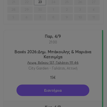
21
22
23
24
25
26
27
28
29
30
1
2
3
4
5
6
7
8
9
10
11
Παρ, 4/9
21:00
Baxés 2026:Δημ. Μπάκουλης & Μαριάνα
Κατσιμίχα
Λεωφ. Βεΐκου 137, Γαλάτσι 111 46
City Garden - Γαλάτσι, Αττική
15€
Εισιτήρια