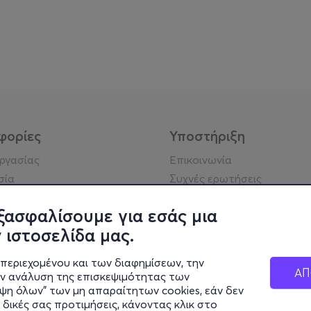
φορίες
Υποστήριξη
εργασίας
Επικοινωνία
σία
Συχνές ερωτήσεις
ήσης
Πράξη για τις ψηφιακές
Υπηρεσίες
ξασφαλίσουμε για εσάς μια
ή απορρήτου
Σύνδεση reseller
 ιστοσελίδα μας.
σημείωση
 κοινότητας
περιεχομένου και των διαφημίσεων, την
ΑΠ
ην ανάλυση της επισκεψιμότητας των
ιψη όλων" των μη απαραίτητων cookies, εάν δεν
κά στοιχεία
 δικές σας προτιμήσεις, κάνοντας κλικ στο
ς Εταιρείας