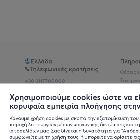
Ελλάδα
Πληρο
Τηλεφωνικές κρατήσεις
Θέσεις 
Συνεργα
+30 2117700000
Δευ - Παρ 10:00 - 18:00
Όροι χρ
Φυσικά σημεία
Χρησιμοποιούμε cookies ώστε να ε
Πολιτικ
κορυφαία εμπειρία πλοήγησης στην
Νομική 
Οδηγίες
Κάνουμε χρήση cookies με σκοπό την εξατομίκευση του 
Blog
παροχή λειτουργιών μέσων κοινωνικής δικτύωσης και τ
ιστοσελίδων μας. Σας δίνεται η δυνατότητα για "Απόρρ
Οικονομι
συμφωνείτε με τη χρήση τους, ή μπορείτε να ορίσετε τις
Πολιτικέ