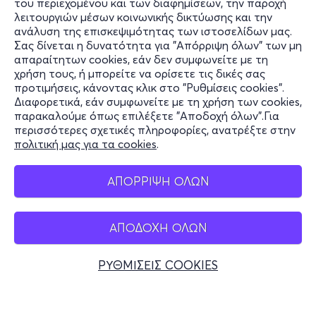
του περιεχομένου και των διαφημίσεων, την παροχή
λειτουργιών μέσων κοινωνικής δικτύωσης και την
ανάλυση της επισκεψιμότητας των ιστοσελίδων μας.
Σας δίνεται η δυνατότητα για "Απόρριψη όλων" των μη
Πληροφορίες
απαραίτητων cookies, εάν δεν συμφωνείτε με τη
χρήση τους, ή μπορείτε να ορίσετε τις δικές σας
Υποστήριξη
προτιμήσεις, κάνοντας κλικ στο "Ρυθμίσεις cookies".
Διαφορετικά, εάν συμφωνείτε με τη χρήση των cookies,
Stay Connected
παρακαλούμε όπως επιλέξετε "Αποδοχή όλων".Για
περισσότερες σχετικές πληροφορίες, ανατρέξτε στην
πολιτική μας για τα cookies
.
Mobile app
ΑΠΟΡΡΙΨΗ ΟΛΩΝ
ΑΠΟΔΟΧΗ ΟΛΩΝ
Ελλάδα
Τηλεφωνικές κρατήσεις
ΡΥΘΜΙΣΕΙΣ COOKIES
+30 2117700000
Δευ - Παρ 10:00 - 18:00
Φυσικά σημεία