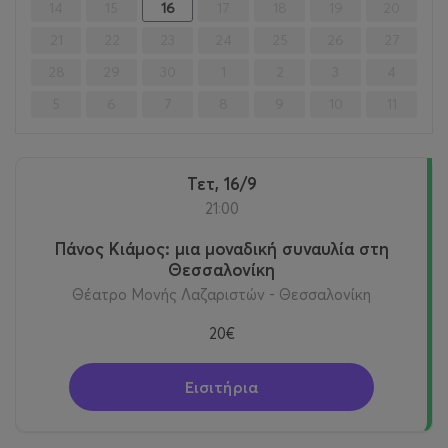
14
15
16
17
18
19
20
21
22
23
24
25
26
27
28
29
30
1
2
3
4
5
6
7
8
9
10
11
Τετ, 16/9
21:00
Πάνος Κιάμος: μια μοναδική συναυλία στη
Θεσσαλονίκη
Θέατρο Μονής Λαζαριστών - Θεσσαλονίκη
20€
Εισιτήρια