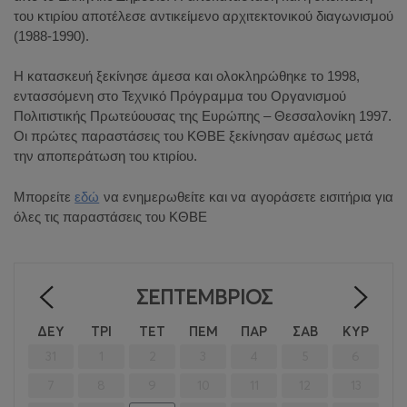
του κτιρίου αποτέλεσε αντικείμενο αρχιτεκτονικού διαγωνισμού
(1988-1990).
Η κατασκευή ξεκίνησε άμεσα και ολοκληρώθηκε το 1998,
εντασσόμενη στο Τεχνικό Πρόγραμμα του Οργανισμού
Πολιτιστικής Πρωτεύουσας της Ευρώπης – Θεσσαλονίκη 1997.
Οι πρώτες παραστάσεις του ΚΘΒΕ ξεκίνησαν αμέσως μετά
την αποπεράτωση του κτιρίου.
Μπορείτε
εδώ
να ενημερωθείτε και να αγοράσετε εισιτήρια για
όλες τις παραστάσεις του ΚΘΒΕ
ΣΕΠΤΈΜΒΡΙΟΣ
<
>
ΔΕΥ
ΤΡΙ
ΤΕΤ
ΠΕΜ
ΠΑΡ
ΣΑΒ
ΚΥΡ
31
1
2
3
4
5
6
7
8
9
10
11
12
13