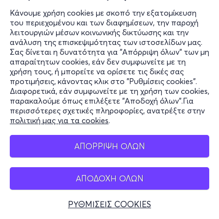
Κάνουμε χρήση cookies με σκοπό την εξατομίκευση
του περιεχομένου και των διαφημίσεων, την παροχή
λειτουργιών μέσων κοινωνικής δικτύωσης και την
ανάλυση της επισκεψιμότητας των ιστοσελίδων μας.
Σας δίνεται η δυνατότητα για "Απόρριψη όλων" των μη
Πληροφορίες
απαραίτητων cookies, εάν δεν συμφωνείτε με τη
χρήση τους, ή μπορείτε να ορίσετε τις δικές σας
Υποστήριξη
προτιμήσεις, κάνοντας κλικ στο "Ρυθμίσεις cookies".
Διαφορετικά, εάν συμφωνείτε με τη χρήση των cookies,
Stay Connected
παρακαλούμε όπως επιλέξετε "Αποδοχή όλων".Για
περισσότερες σχετικές πληροφορίες, ανατρέξτε στην
πολιτική μας για τα cookies
.
Mobile app
ΑΠΟΡΡΙΨΗ ΟΛΩΝ
ΑΠΟΔΟΧΗ ΟΛΩΝ
Ελλάδα
Τηλεφωνικές κρατήσεις
ΡΥΘΜΙΣΕΙΣ COOKIES
+30 2117700000