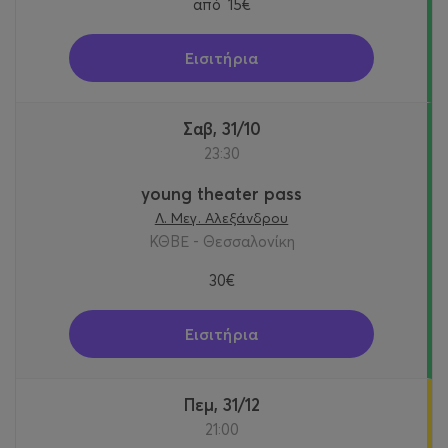
από
15€
Εισιτήρια
Σαβ, 31/10
23:30
young theater pass
Λ. Μεγ. Αλεξάνδρου
ΚΘΒΕ - Θεσσαλονίκη
30€
Εισιτήρια
Πεμ, 31/12
21:00