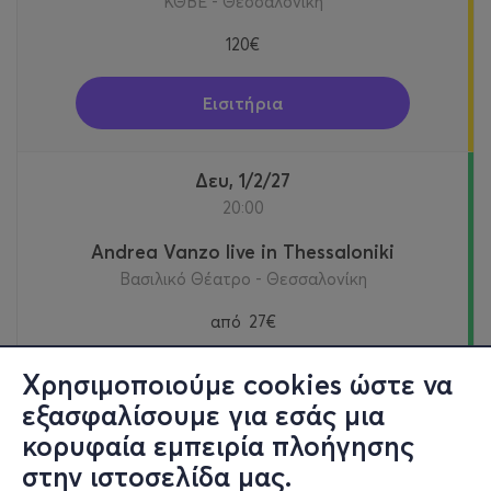
ΚΘΒΕ - Θεσσαλονίκη
120€
Εισιτήρια
Δευ, 1/2/27
20:00
Andrea Vanzo live in Thessaloniki
Βασιλικό Θέατρο - Θεσσαλονίκη
από
27€
Χρησιμοποιούμε cookies ώστε να
Εισιτήρια
εξασφαλίσουμε για εσάς μια
κορυφαία εμπειρία πλοήγησης
στην ιστοσελίδα μας.