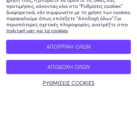
χρήση τους, ή μπορείτε να ορίσετε τις δικές σας
Υποστήριξη
προτιμήσεις, κάνοντας κλικ στο "Ρυθμίσεις cookies".
Διαφορετικά, εάν συμφωνείτε με τη χρήση των cookies,
Stay Connected
παρακαλούμε όπως επιλέξετε "Αποδοχή όλων".Για
περισσότερες σχετικές πληροφορίες, ανατρέξτε στην
πολιτική μας για τα cookies
.
Mobile app
ΑΠΟΡΡΙΨΗ ΟΛΩΝ
ΑΠΟΔΟΧΗ ΟΛΩΝ
Ελλάδα
Τηλεφωνικές κρατήσεις
ΡΥΘΜΙΣΕΙΣ COOKIES
+30 2117700000
Δευ - Παρ 10:00 - 18:00
Φυσικά σημεία