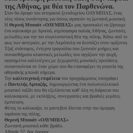
της Αθήνας, με θέα τον Παρθενώνα.
Στον 6ο όροφο του ιστορικού ξενοδοχείου ΟΛΥΜΠΙΑΣ, ένας
νέος τόπος συνάντησης για όσους αγαπούν τη ζωντανή μουσική.
Η
Θερινή Μπουάτ «ΟΛΥΜΠΙΑΣ»
μας προσκαλεί να ζήσουμε
ένα καλοκαίρι με δροσιά, ατμόσφαιρα παλιάς Αθήνας, ζωντανές
μελωδίες και την πιο συγκλονιστική θέα της πόλης. Κάτω από το
φως των αστεριών, με την Ακρόπολη να δεσπόζει στον ορίζοντα.
Τζαζ στάνταρτς, έντεχνα τραγούδια που ξυπνούν μνήμες και
συναισθήματα κλασσικές μελωδίες που αγγίζουν την ψυχή,
αγαπημένοι καλλιτέχνες με ξεχωριστές μουσικές προτάσεις
συναντιούνται σε έναν χώρο που θα επαναφέρει τη γοητεία της
αθηναϊκής μπουάτ σήμερα.
Την
καλλιτεχνική επιμέλεια
του προγράμματος υπογράφει
ο
Παντελής Αμπαζής
, δημιουργώντας ένα πολυσυλλεκτικό
μουσικό ταξίδι που θα εξελίσσεται καθ' όλη τη διάρκεια του
καλοκαιριού, με εκπλήξεις, συνεργασίες και βραδιές γεμάτες
έμπνευση.
Φέτος το καλοκαίρι, το ραντεβού δίνεται στην πιο όμορφη
ταράτσα της πόλης.
Θερινή Μπουάτ «ΟΛΥΜΠΙΑΣ»
Ζωντανή μουσική κάθε βράδυ.
Αθηνάς 57, 6ος όροφος