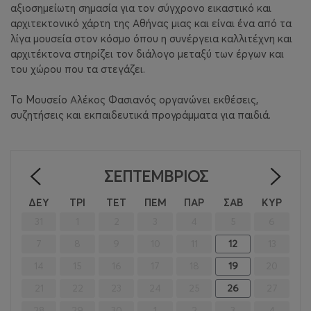
αξιοσημείωτη σημασία για τον σύγχρονο εικαστικό και
αρχιτεκτονικό χάρτη της Αθήνας μιας και είναι ένα από τα
λίγα μουσεία στον κόσμο όπου η συνέργεια καλλιτέχνη και
αρχιτέκτονα στηρίζει τον διάλογο μεταξύ των έργων και
του χώρου που τα στεγάζει.
Το Μουσείο Αλέκος Φασιανός οργανώνει εκθέσεις,
συζητήσεις και εκπαιδευτικά προγράμματα για παιδιά.
ΣΕΠΤΈΜΒΡΙΟΣ
<
>
ΔΕΥ
ΤΡΙ
ΤΕΤ
ΠΕΜ
ΠΑΡ
ΣΑΒ
ΚΥΡ
31
1
2
3
4
5
6
7
8
9
10
11
12
13
14
15
16
17
18
19
20
21
22
23
24
25
26
27
28
29
30
1
2
3
4