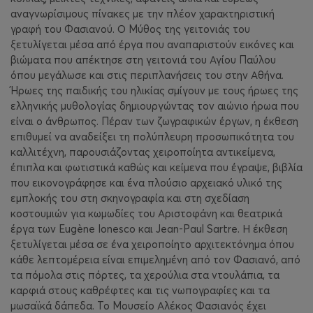
αναγνωρίσιμους πίνακες με την πλέον χαρακτηριστική
γραφή του Φασιανού. Ο Μύθος της γειτονιάς του
ξετυλίγεται μέσα από έργα που αναπαριστούν εικόνες και
βιώματα που απέκτησε στη γειτονιά του Αγίου Παύλου
όπου μεγάλωσε και στις περιπλανήσεις του στην Αθήνα.
Ήρωες της παιδικής του ηλικίας σμίγουν με τους ήρωες της
ελληνικής μυθολογίας δημιουργώντας τον αιώνιο ήρωα που
είναι ο άνθρωπος. Πέραν των ζωγραφικών έργων, η έκθεση
επιθυμεί να αναδείξει τη πολύπλευρη προσωπικότητα του
καλλιτέχνη, παρουσιάζοντας χειροποίητα αντικείμενα,
έπιπλα και φωτιστικά καθώς και κείμενα που έγραψε, βιβλία
που εικονογράφησε και ένα πλούσιο αρχειακό υλικό της
εμπλοκής του στη σκηνογραφία και στη σχεδίαση
κοστουμιών για κωμωδίες του Αριστοφάνη και θεατρικά
έργα των Eugène Ionesco και Jean-Paul Sartre. Η έκθεση
ξετυλίγεται μέσα σε ένα χειροποίητο αρχιτεκτόνημα όπου
κάθε λεπτομέρεια είναι επιμελημένη από τον Φασιανό, από
τα πόμολα στις πόρτες, τα χερούλια στα ντουλάπια, τα
καρφιά στους καθρέφτες και τις νωπογραφίες και τα
μωσαϊκά δάπεδα. Το Μουσείο Αλέκος Φασιανός έχει