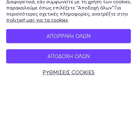
Διαφορετικά, εάν συμφωνείτε με τη χρήση των cookies,
Stay Connected
παρακαλούμε όπως επιλέξετε "Αποδοχή όλων".Για
περισσότερες σχετικές πληροφορίες, ανατρέξτε στην
πολιτική μας για τα cookies
.
Mobile app
ΑΠΟΡΡΙΨΗ ΟΛΩΝ
ΑΠΟΔΟΧΗ ΟΛΩΝ
Ελλάδα
Τηλεφωνικές κρατήσεις
ΡΥΘΜΙΣΕΙΣ COOKIES
+30 2117700000
Δευ - Παρ 10:00 - 18:00
Φυσικά σημεία