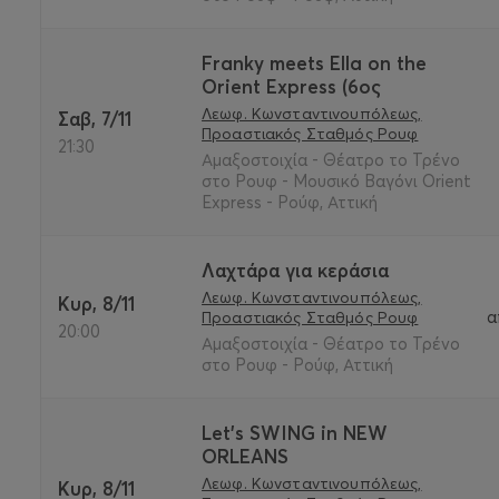
Franky meets Ella on the
Orient Express (6ος
Λεωφ. Κωνσταντινουπόλεως,
Σαβ, 7/11
Προαστιακός Σταθμός Ρουφ
21:30
Αμαξοστοιχία - Θέατρο το Τρένο
στο Ρουφ - Μουσικό Βαγόνι Orient
Express - Ρούφ, Αττική
Λαχτάρα για κεράσια
Λεωφ. Κωνσταντινουπόλεως,
Κυρ, 8/11
α
Προαστιακός Σταθμός Ρουφ
20:00
Αμαξοστοιχία - Θέατρο το Τρένο
στο Ρουφ - Ρούφ, Αττική
Let's SWING in NEW
ORLEANS
Λεωφ. Κωνσταντινουπόλεως,
Κυρ, 8/11