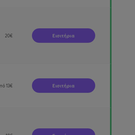
Εισιτήρια
20€
Εισιτήρια
πό
13€