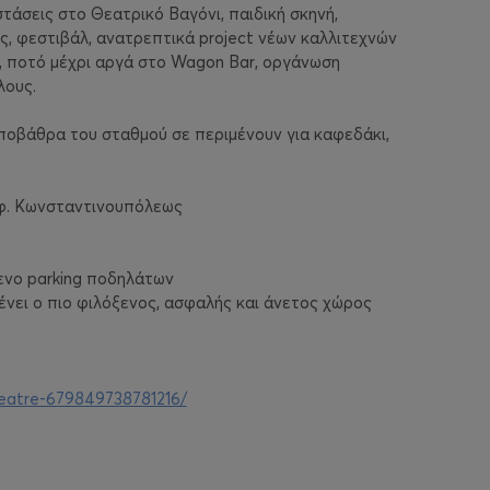
τάσεις στο Θεατρικό Βαγόνι, παιδική σκηνή,
ές, φεστιβάλ, ανατρεπτικά project νέων καλλιτεχνών
 ποτό μέχρι αργά στο Wagon Bar, οργάνωση
λους.
αποβάθρα του σταθμού σε περιμένουν για καφεδάκι,
ωφ. Κωνσταντινουπόλεως
ενο parking ποδηλάτων
ένει ο πιο φιλόξενος, ασφαλής και άνετος χώρος
heatre-679849738781216/