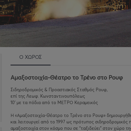
Ο ΧΩΡΟΣ
Αμαξοστοιχία-Θέατρο το Τρένο στο Ρουφ
Σιδηροδρομικός & Προαστιακός Σταθμός Ρουφ,
επί της Λεωφ. Κωνσταντινουπόλεως
10’ με τα πόδια από το ΜΕΤΡΟ Κεραμεικός
Η «Αμαξοστοιχία-Θέατρο το Τρένο στο Ρουφ» δημιουργήθη
και λειτουργεί από το 1997 ως πρότυπος σιδηροδρομικός π
αμαξοστοιχία στον κόσμο που σε “ταξιδεύει” στον χώρο τη