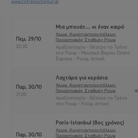
www.totrenostorouf.gr
Μια μπουάτ… κι έναν καιρό
Λεωφ. Κωνσταντινουπόλεως,
>
Πεμ, 29/10
Προαστιακός Σταθμός Ρουφ
20:30
Αμαξοστοιχία - Θέατρο το Τρένο
στο Ρουφ - Μουσικό Βαγόνι Orient
Express - Ρούφ, Αττική
Λαχτάρα για κεράσια
Λεωφ. Κωνσταντινουπόλεως,
Παρ, 30/10
α
Προαστιακός Σταθμός Ρουφ
21:00
Αμαξοστοιχία - Θέατρο το Τρένο
στο Ρουφ - Ρούφ, Αττική
Paris-Istanbul (8ος χρόνος)
Λεωφ. Κωνσταντινουπόλεως,
Παρ, 30/10
Προαστιακός Σταθμός Ρουφ