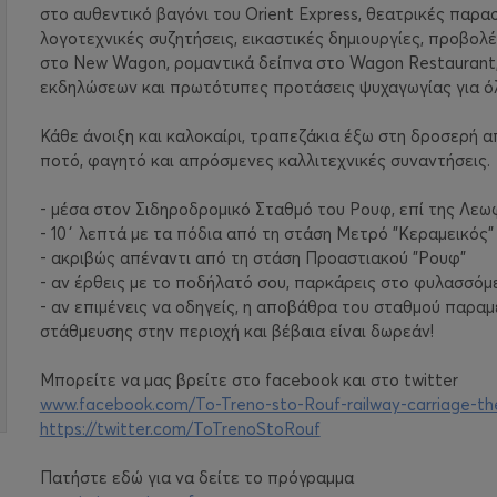
στο αυθεντικό βαγόνι του Orient Express, θεατρικές παρασ
λογοτεχνικές συζητήσεις, εικαστικές δημιουργίες, προβολ
στο New Wagon, ρομαντικά δείπνα στο Wagon Restaurant,
εκδηλώσεων και πρωτότυπες προτάσεις ψυχαγωγίας για ό
Κάθε άνοιξη και καλοκαίρι, τραπεζάκια έξω στη δροσερή 
ποτό, φαγητό και απρόσμενες καλλιτεχνικές συναντήσεις.
- μέσα στον Σιδηροδρομικό Σταθμό του Ρουφ, επί της Λε
- 10΄ λεπτά με τα πόδια από τη στάση Μετρό "Κεραμεικός"
- ακριβώς απέναντι από τη στάση Προαστιακού "Ρουφ"
- αν έρθεις με το ποδήλατό σου, παρκάρεις στο φυλασσόμ
- αν επιμένεις να οδηγείς, η αποβάθρα του σταθμού παραμ
στάθμευσης στην περιοχή και βέβαια είναι δωρεάν!
Μπορείτε να μας βρείτε στο facebook και στο twitter
www.facebook.com/To-Treno-sto-Rouf-railway-carriage-t
https://twitter.com/ToTrenoStoRouf
Πατήστε εδώ για να δείτε το πρόγραμμα