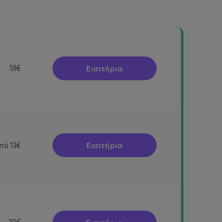
Εισιτήρια
18€
Εισιτήρια
πό
13€