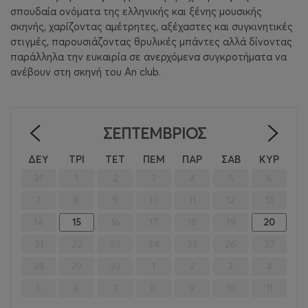
σπουδαία ονόματα της ελληνικής και ξένης μουσικής
σκηνής, χαρίζοντας αμέτρητες, αξέχαστες και συγκινητικές
στιγμές, παρουσιάζοντας θρυλικές μπάντες αλλά δίνοντας
παράλληλα την ευκαιρία σε ανερχόμενα συγκροτήματα να
ανέβουν στη σκηνή του
An
club
.
ΣΕΠΤΈΜΒΡΙΟΣ
<
>
ΔΕΥ
ΤΡΙ
ΤΕΤ
ΠΕΜ
ΠΑΡ
ΣΑΒ
ΚΥΡ
31
1
2
3
4
5
6
7
8
9
10
11
12
13
14
15
16
17
18
19
20
21
22
23
24
25
26
27
28
29
30
1
2
3
4
5
6
7
8
9
10
11