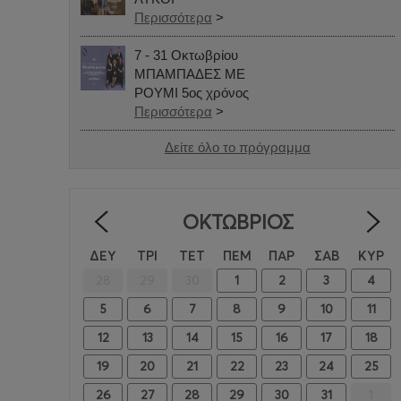
Περισσότερα
>
7 - 31 Οκτωβρίου
ΜΠΑΜΠΑΔΕΣ ΜΕ
ΡΟΥΜΙ 5ος χρόνος
Περισσότερα
>
Δείτε όλο το πρόγραμμα
ΟΚΤΏΒΡΙΟΣ
<
ΔΕΥ
ΤΡΙ
ΤΕΤ
ΠΕΜ
ΠΑΡ
ΣΑΒ
ΚΥΡ
28
29
30
1
2
3
4
5
6
7
8
9
10
11
12
13
14
15
16
17
18
19
20
21
22
23
24
25
26
27
28
29
30
31
1