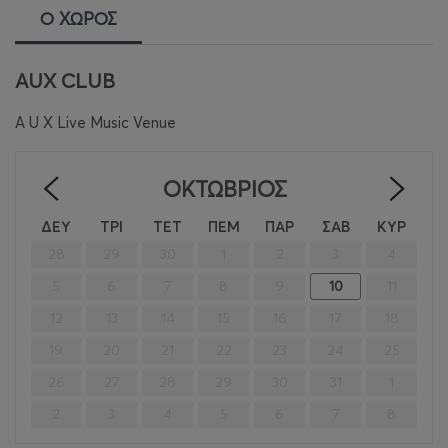
Ο ΧΩΡΟΣ
AUX CLUB
A U X Live Music Venue
ΟΚΤΏΒΡΙΟΣ
<
>
ΔΕΥ
ΤΡΙ
ΤΕΤ
ΠΕΜ
ΠΑΡ
ΣΑΒ
ΚΥΡ
28
29
30
1
2
3
4
5
6
7
8
9
10
11
12
13
14
15
16
17
18
19
20
21
22
23
24
25
26
27
28
29
30
31
1
2
3
4
5
6
7
8