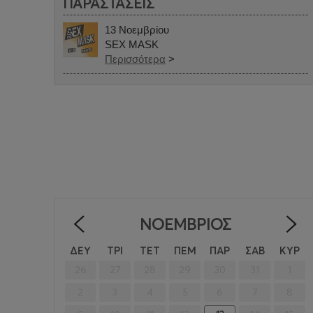
ΠΑΡΑΣΤΑΣΕΙΣ
13 Νοεμβρίου
SEX MASK
Περισσότερα
>
ΝΟΈΜΒΡΙΟΣ
<
ΔΕΥ
ΤΡΙ
ΤΕΤ
ΠΕΜ
ΠΑΡ
ΣΑΒ
ΚΥΡ
26
27
28
29
30
31
1
2
3
4
5
6
7
8