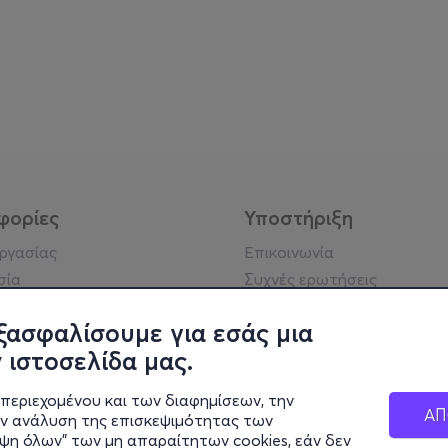
φορίες
Υποστήριξη
εργασίας
Επικοινωνία
σία
Συχνές ερωτήσεις
ήσης
Πράξη για τις ψηφιακές
Υπηρεσίες
ξασφαλίσουμε για εσάς μια
ή απορρήτου
Σύνδεση reseller
 ιστοσελίδα μας.
σημείωση
 κοινότητας
περιεχομένου και των διαφημίσεων, την
ΑΠ
ην ανάλυση της επισκεψιμότητας των
ιψη όλων" των μη απαραίτητων cookies, εάν δεν
κά στοιχεία