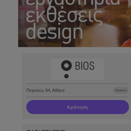
Πειραιώς 84, Αθήνα
Χάρτης
Κράτηση