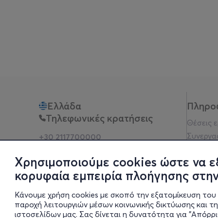
Ελλάδα
Πληρο
Τηλεφωνικές κρατήσεις
Θέσεις 
Συνεργα
+30 2117700000
Δευ - Παρ 10:00 - 18:00
Όροι χρ
Φυσικά σημεία
Χρησιμοποιούμε cookies ώστε να ε
Πολιτικ
κορυφαία εμπειρία πλοήγησης στην
Νομική 
Οδηγίες
Κάνουμε χρήση cookies με σκοπό την εξατομίκευση του 
Blog
παροχή λειτουργιών μέσων κοινωνικής δικτύωσης και τ
ιστοσελίδων μας. Σας δίνεται η δυνατότητα για "Απόρρ
Οικονομι