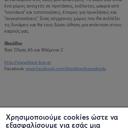
ένα χώρος ανοιχτός σε προτάσεις, ευέλικτος, μακριά από
"κουτάκια" και τυποποιήσεις, έτοιμος για προκλήσεις και
“συγκατοικήσεις”. Ένας σύγχρονος χώρος που θα συλλέξει
τις δυνάμεις και θα τους δώσει ώθηση, μια απάντηση στους
καιρούς μας.
BlackBox
Βασ. Όλγας 65 και Φλέμινγκ 2
http://www.black-box.gr
Facebook:
www.facebook.com/blackboxthessaloniki
Χρησιμοποιούμε cookies ώστε να
εξασφαλίσουμε για εσάς μια