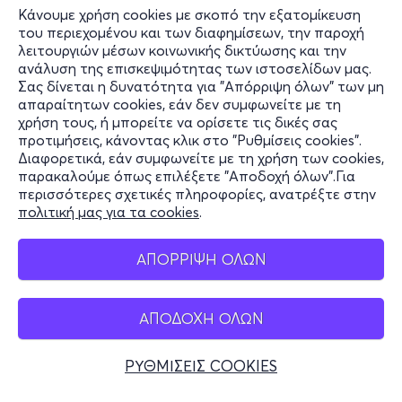
Κάνουμε χρήση cookies με σκοπό την εξατομίκευση
του περιεχομένου και των διαφημίσεων, την παροχή
λειτουργιών μέσων κοινωνικής δικτύωσης και την
ανάλυση της επισκεψιμότητας των ιστοσελίδων μας.
Σας δίνεται η δυνατότητα για "Απόρριψη όλων" των μη
Πληροφορίες
απαραίτητων cookies, εάν δεν συμφωνείτε με τη
χρήση τους, ή μπορείτε να ορίσετε τις δικές σας
Υποστήριξη
προτιμήσεις, κάνοντας κλικ στο "Ρυθμίσεις cookies".
Διαφορετικά, εάν συμφωνείτε με τη χρήση των cookies,
Stay Connected
παρακαλούμε όπως επιλέξετε "Αποδοχή όλων".Για
περισσότερες σχετικές πληροφορίες, ανατρέξτε στην
πολιτική μας για τα cookies
.
Mobile app
ΑΠΟΡΡΙΨΗ ΟΛΩΝ
ΑΠΟΔΟΧΗ ΟΛΩΝ
Ελλάδα
Τηλεφωνικές κρατήσεις
ΡΥΘΜΙΣΕΙΣ COOKIES
+30 2117700000