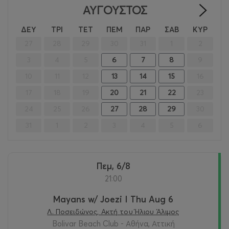
ΑΎΓΟΥΣΤΟΣ
>
ΔΕΥ
ΤΡΙ
ΤΕΤ
ΠΕΜ
ΠΑΡ
ΣΑΒ
ΚΥΡ
27
28
29
30
31
1
2
3
4
5
6
7
8
9
10
11
12
13
14
15
16
17
18
19
20
21
22
23
24
25
26
27
28
29
30
31
1
2
3
4
5
6
Πεμ, 6/8
21:00
Mayans w/ Joezi I Thu Aug 6
Λ. Ποσειδώνος, Ακτή του Ήλιου Άλιμος
Bolivar Beach Club - Αθήνα, Αττική