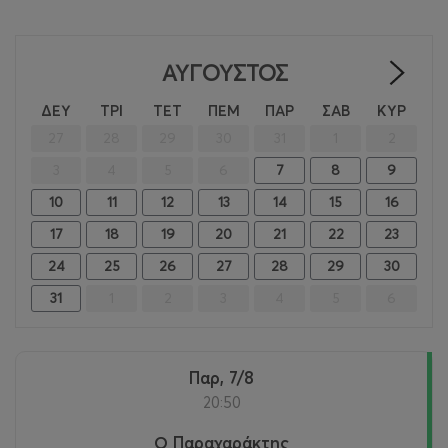
ΑΎΓΟΥΣΤΟΣ
>
ΔΕΥ
ΤΡΙ
ΤΕΤ
ΠΕΜ
ΠΑΡ
ΣΑΒ
ΚΥΡ
27
28
29
30
31
1
2
3
4
5
6
7
8
9
10
11
12
13
14
15
16
17
18
19
20
21
22
23
24
25
26
27
28
29
30
31
1
2
3
4
5
6
Παρ, 7/8
20:50
Ο Παραχαράκτης