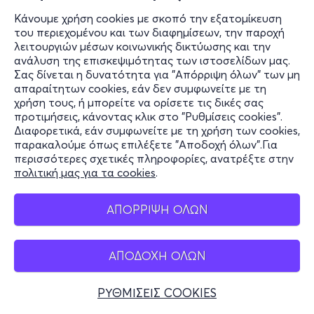
Κάνουμε χρήση cookies με σκοπό την εξατομίκευση
Δευ, 31/8
του περιεχομένου και των διαφημίσεων, την παροχή
λειτουργιών μέσων κοινωνικής δικτύωσης και την
23:00
ανάλυση της επισκεψιμότητας των ιστοσελίδων μας.
Σας δίνεται η δυνατότητα για "Απόρριψη όλων" των μη
Το τέλος της Οδού OAK
απαραίτητων cookies, εάν δεν συμφωνείτε με τη
Πλατεία Δροσοπούλου, Φιλοθέη
χρήση τους, ή μπορείτε να ορίσετε τις δικές σας
Cine Φιλοθέη - Φιλοθέη, Αττική
προτιμήσεις, κάνοντας κλικ στο "Ρυθμίσεις cookies".
Διαφορετικά, εάν συμφωνείτε με τη χρήση των cookies,
από
7€
παρακαλούμε όπως επιλέξετε "Αποδοχή όλων".Για
περισσότερες σχετικές πληροφορίες, ανατρέξτε στην
πολιτική μας για τα cookies
.
Εισιτήρια
ΑΠΟΡΡΙΨΗ ΟΛΩΝ
Τρι, 1/9
20:45
ΑΠΟΔΟΧΗ ΟΛΩΝ
Minions & Τέρατα
Πλατεία Δροσοπούλου, Φιλοθέη
ΡΥΘΜΙΣΕΙΣ COOKIES
Cine Φιλοθέη - Φιλοθέη, Αττική