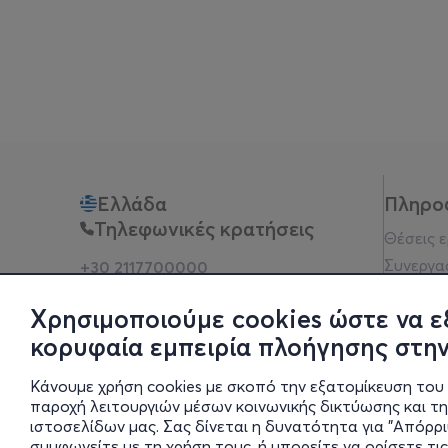
Ελλάδα
Πληρο
Τηλεφωνικές κρατήσεις
Θέσεις 
Συνεργα
+30 2117700000
Δευ - Παρ 10:00 - 18:00
Όροι χρ
Φυσικά σημεία
Χρησιμοποιούμε cookies ώστε να ε
Πολιτικ
κορυφαία εμπειρία πλοήγησης στην
Νομική 
Οδηγίες
Κάνουμε χρήση cookies με σκοπό την εξατομίκευση του 
Blog
παροχή λειτουργιών μέσων κοινωνικής δικτύωσης και τ
ιστοσελίδων μας. Σας δίνεται η δυνατότητα για "Απόρρ
Οικονομι
συμφωνείτε με τη χρήση τους, ή μπορείτε να ορίσετε τις