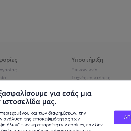
φορίες
Υποστήριξη
εργασίας
Επικοινωνία
σία
Συχνές ερωτήσεις
ήσης
Πράξη για τις ψηφιακές
Υπηρεσίες
ξασφαλίσουμε για εσάς μια
ή απορρήτου
Σύνδεση reseller
 ιστοσελίδα μας.
σημείωση
 κοινότητας
περιεχομένου και των διαφημίσεων, την
ΑΠ
ην ανάλυση της επισκεψιμότητας των
ιψη όλων" των μη απαραίτητων cookies, εάν δεν
κά στοιχεία
 δικές σας προτιμήσεις, κάνοντας κλικ στο