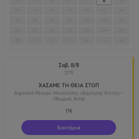
3
4
5
6
7
8
9
10
11
12
13
14
15
16
17
18
19
20
21
22
23
24
25
26
27
28
29
30
31
1
2
3
4
5
6
Σαβ, 8/8
21:15
ΧΑΣΑΜΕ ΤΗ ΘΕΙΑ ΣΤΟΠ
Δημοτικό θέατρο Ηλιούπολης «Δημήτρης Κιντής» -
Hlioupoli, Attiki
17€
Εισιτήρια