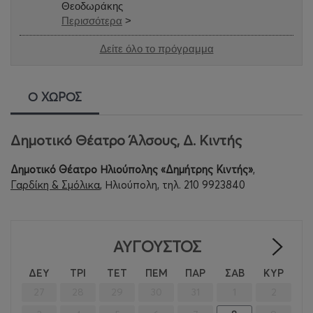
Θεοδωράκης
Περισσότερα
>
Δείτε όλο το πρόγραμμα
Ο ΧΩΡΟΣ
Δημοτικό Θέατρο Άλσους, Δ. Κιντής
Δημοτικό Θέατρο Ηλιούπολης «Δημήτρης Κιντής»
,
Γαρδίκη & Σμόλικα
, Ηλιούπολη, τηλ. 210 9923840
ΑΎΓΟΥΣΤΟΣ
>
ΔΕΥ
ΤΡΙ
ΤΕΤ
ΠΕΜ
ΠΑΡ
ΣΑΒ
ΚΥΡ
27
28
29
30
31
1
2