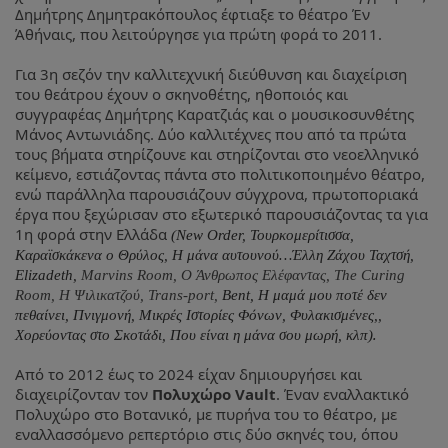
Δημήτρης Δημητρακόπουλος έφτιαξε το θέατρο Έν
Άθήναις, που λειτούργησε για πρώτη φορά το 2011.
Για 3η σεζόν την καλλιτεχνική διεύθυνση και διαχείριση
του θεάτρου έχουν ο σκηνοθέτης, ηθοποιός και
συγγραφέας Δημήτρης Καρατζιάς και ο μουσικοσυνθέτης
Μάνος Αντωνιάδης. Δύο καλλιτέχνες που από τα πρώτα
τους βήματα στηρίζουνε και στηρίζονται στο νεοελληνικό
κείμενο, εστιάζοντας πάντα στο πολιτικοποιημένο θέατρο,
ενώ παράλληλα παρουσιάζουν σύγχρονα, πρωτοποριακά
έργα που ξεχώρισαν στο εξωτερικό παρουσιάζοντας τα για
1η φορά στην Ελλάδα
(New Order, Τουρκομερίτισσα,
Καραϊσκάκενα ο Θρύλος, Η μάνα αυτουνού…Έλλη Ζάχου Ταχτσή,
Elizadeth,
Marvins Room, Ο Άνθρωπος Ελέφαντας, The Curing
Room, Η Ψιλικατζού, Trans-port,
Bent, H μαμά μου πoτέ δεν
πεθαίνει, Πνιγμονή, Μικρές Ιστορίες Φόνων, Φυλακισμένες,,
.
Χορεύοντας στο Σκοτάδι, Που είναι η μάνα σου μωρή, κλπ)
Από το 2012 έως το 2024 είχαν δημιουργήσει και
διαχειρίζονταν τον
Πολυχώρο Vault
. Έναν εναλλακτικό
Πολυχώρο στο Βοτανικό, με πυρήνα του το θέατρο, με
εναλλασσόμενο ρεπερτόριο στις δύο σκηνές του, όπου