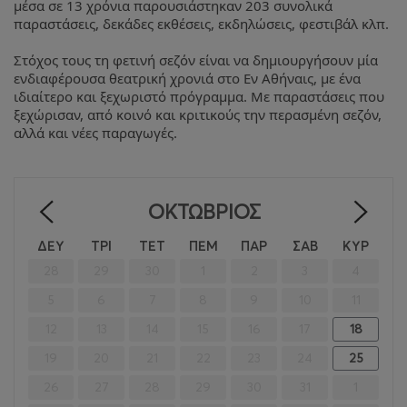
μέσα σε 13 χρόνια παρουσιάστηκαν 203 συνολικά
παραστάσεις, δεκάδες εκθέσεις, εκδηλώσεις, φεστιβάλ κλπ.
Στόχος τους τη φετινή σεζόν είναι να δημιουργήσουν μία
ενδιαφέρουσα θεατρική χρονιά στο Εν Αθήναις, με ένα
ιδιαίτερο και ξεχωριστό πρόγραμμα. Με παραστάσεις που
ξεχώρισαν, από κοινό και κριτικούς την περασμένη σεζόν,
αλλά και νέες παραγωγές.
ΟΚΤΏΒΡΙΟΣ
<
>
ΔΕΥ
ΤΡΙ
ΤΕΤ
ΠΕΜ
ΠΑΡ
ΣΑΒ
ΚΥΡ
28
29
30
1
2
3
4
5
6
7
8
9
10
11
12
13
14
15
16
17
18
19
20
21
22
23
24
25
26
27
28
29
30
31
1