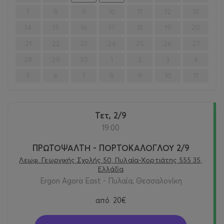
7
8
9
10
11
12
13
14
15
16
17
18
19
20
21
22
23
24
25
26
27
28
29
30
1
2
3
4
5
6
7
8
9
10
11
Τετ, 2/9
19:00
ΠΡΩΤΟΨΑΛΤΗ - ΠΟΡΤΟΚΑΛΟΓΛΟΥ 2/9
Λεωφ. Γεωργικής Σχολής 50, Πυλαία-Χορτιάτης 555 35,
Ελλάδα
Ergon Agora East - Πυλαία, Θεσσαλονίκη
από
20€