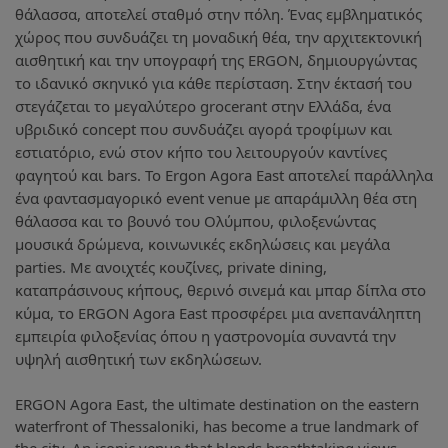
θάλασσα, αποτελεί σταθμό στην πόλη. Ένας εμβληματικός
χώρος που συνδυάζει τη μοναδική θέα, την αρχιτεκτονική
αισθητική και την υπογραφή της ERGON, δημιουργώντας
το ιδανικό σκηνικό για κάθε περίσταση. Στην έκτασή του
στεγάζεται το μεγαλύτερο grocerant στην Ελλάδα, ένα
υβριδικό concept που συνδυάζει αγορά τροφίμων και
εστιατόριο, ενώ στον κήπο του λειτουργούν καντίνες
φαγητού και bars. To Ergon Agora East αποτελεί παράλληλα
ένα φαντασμαγορικό event venue με απαράμιλλη θέα στη
θάλασσα και το βουνό του Ολύμπου, φιλοξενώντας
μουσικά δρώμενα, κοινωνικές εκδηλώσεις και μεγάλα
parties. Με ανοιχτές κουζίνες, private dining,
καταπράσινους κήπους, θερινό σινεμά και μπαρ δίπλα στο
κύμα, το ERGON Agora East προσφέρει μια ανεπανάληπτη
εμπειρία φιλοξενίας όπου η γαστρονομία συναντά την
υψηλή αισθητική των εκδηλώσεων.
ERGON Agora East, the ultimate destination on the eastern
waterfront of Thessaloniki, has become a true landmark of
the city. An iconic venue that blends breathtaking views,