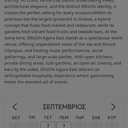
architectural elegance, and the distinct ERGON identity, it
creates the perfect setting for every occasion.Within its
premises lies the largest grocerant in Greece, a hybrid
concept that fuses food market and restaurant, while its
gardens host vibrant food trucks and seaside bars. At the
same time, ERGON Agora East stands as a spectacular event
venue, offering unparalleled views of the sea and Mount
Olympus, and hosting music performances, social
gatherings, and large-scale parties. With open kitchens,
private dining areas, lush gardens, an open-air cinema, and
bars by the water, ERGON Agora East delivers an
unforgettable hospitality experience where gastronomy
meets the elevated art of events.
ΣΕΠΤΈΜΒΡΙΟΣ
<
>
ΔΕΥ
ΤΡΙ
ΤΕΤ
ΠΕΜ
ΠΑΡ
ΣΑΒ
ΚΥΡ
31
1
2
3
4
5
6