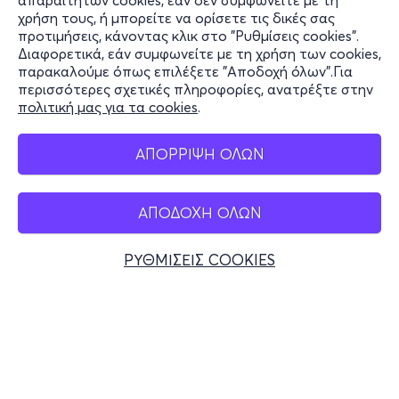
απαραίτητων cookies, εάν δεν συμφωνείτε με τη
χρήση τους, ή μπορείτε να ορίσετε τις δικές σας
Υποστήριξη
προτιμήσεις, κάνοντας κλικ στο "Ρυθμίσεις cookies".
Διαφορετικά, εάν συμφωνείτε με τη χρήση των cookies,
Stay Connected
παρακαλούμε όπως επιλέξετε "Αποδοχή όλων".Για
περισσότερες σχετικές πληροφορίες, ανατρέξτε στην
πολιτική μας για τα cookies
.
Mobile app
ΑΠΟΡΡΙΨΗ ΟΛΩΝ
ΑΠΟΔΟΧΗ ΟΛΩΝ
Ελλάδα
Τηλεφωνικές κρατήσεις
ΡΥΘΜΙΣΕΙΣ COOKIES
+30 2117700000
Δευ - Παρ 10:00 - 18:00
Φυσικά σημεία