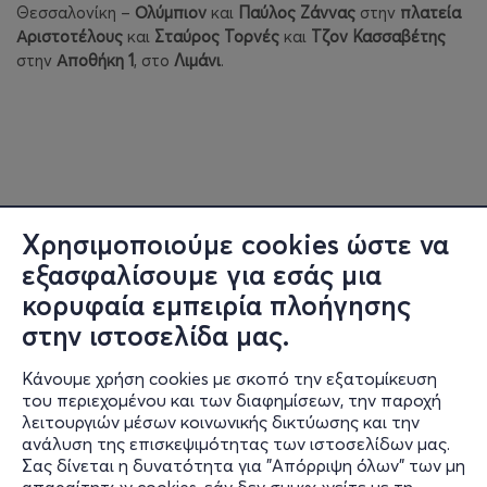
Θεσσαλονίκη –
Ολύμπιον
και
Παύλος Ζάννας
στην
πλατεία
Αριστοτέλους
και
Σταύρος Τορνές
και
Τζον Κασσαβέτης
στην
Αποθήκη 1
, στο
Λιμάνι
.
Χρησιμοποιούμε cookies ώστε να
εξασφαλίσουμε για εσάς μια
κορυφαία εμπειρία πλοήγησης
στην ιστοσελίδα μας.
Κάνουμε χρήση cookies με σκοπό την εξατομίκευση
του περιεχομένου και των διαφημίσεων, την παροχή
λειτουργιών μέσων κοινωνικής δικτύωσης και την
ανάλυση της επισκεψιμότητας των ιστοσελίδων μας.
Σας δίνεται η δυνατότητα για "Απόρριψη όλων" των μη
Πληροφορίες