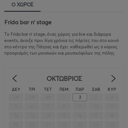
Ο ΧΩΡΟΣ
Frida bar n' stage
Το Frida bar n’ stage, ένας χώρος για live και διάφορα
events, άνοιξε πριν λίγα χρόνια τις πόρτες του στο κοινό
στο κέντρο της Πάτρας και έχει
καθιερωθεί ως ο κύριος
προορισμός των μουσικών και μουσικόφιλων της πόλης.
ΟΚΤΏΒΡΙΟΣ
<
>
ΔΕΥ
ΤΡΙ
ΤΕΤ
ΠΕΜ
ΠΑΡ
ΣΑΒ
ΚΥΡ
28
29
30
1
2
3
4
5
6
7
8
9
10
11
12
13
14
15
16
17
18
19
20
21
22
23
24
25