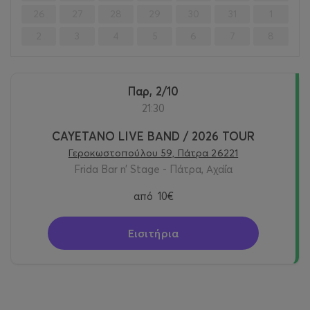
26
27
28
29
30
31
1
2
3
4
5
6
7
8
Παρ, 2/10
21:30
CAYETANO LIVE ΒΑND / 2026 TOUR
Γεροκωστοπούλου 59, Πάτρα 26221
Frida Bar n’ Stage - Πάτρα, Αχαΐα
από
10€
Εισιτήρια