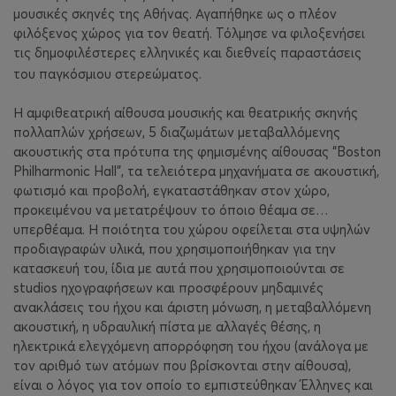
μουσικές σκηνές της Αθήνας. Αγαπήθηκε ως ο πλέον
φιλόξενος χώρος για τον θεατή. Τόλμησε να φιλοξενήσει
τις δημοφιλέστερες ελληνικές και διεθνείς παραστάσεις
του παγκόσμιου στερεώματος.
Η αμφιθεατρική αίθουσα μουσικής και θεατρικής σκηνής
πολλαπλών χρήσεων, 5 διαζωμάτων μεταβαλλόμενης
ακουστικής στα πρότυπα της φημισμένης αίθουσας “Boston
Philharmonic Hall”, τα τελειότερα μηχανήματα σε ακουστική,
φωτισμό και προβολή, εγκαταστάθηκαν στον χώρο,
προκειμένου να μετατρέψουν το όποιο θέαμα σε…
υπερθέαμα. Η ποιότητα του χώρου οφείλεται στα υψηλών
προδιαγραφών υλικά, που χρησιμοποιήθηκαν για την
κατασκευή του, ίδια με αυτά που χρησιμοποιούνται σε
studios ηχογραφήσεων και προσφέρουν μηδαμινές
ανακλάσεις του ήχου και άριστη μόνωση, η μεταβαλλόμενη
ακουστική, η υδραυλική πίστα με αλλαγές θέσης, η
ηλεκτρικά ελεγχόμενη απορρόφηση του ήχου (ανάλογα με
τον αριθμό των ατόμων που βρίσκονται στην αίθουσα),
είναι ο λόγος για τον οποίο το εμπιστεύθηκαν Έλληνες και