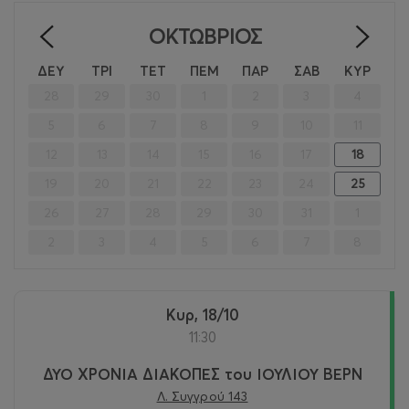
ΟΚΤΏΒΡΙΟΣ
<
>
ΔΕΥ
ΤΡΙ
ΤΕΤ
ΠΕΜ
ΠΑΡ
ΣΑΒ
ΚΥΡ
28
29
30
1
2
3
4
5
6
7
8
9
10
11
12
13
14
15
16
17
18
19
20
21
22
23
24
25
26
27
28
29
30
31
1
2
3
4
5
6
7
8
Κυρ, 18/10
11:30
ΔΥΟ ΧΡΟΝΙΑ ΔΙΑΚΟΠΕΣ του ΙΟΥΛΙΟΥ ΒΕΡΝ
Λ. Συγγρού 143