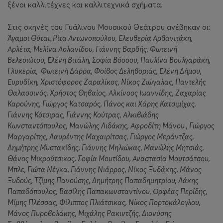
ξένοι καλλιτέχνες και καλλιτεχνικά σχήματα.
Στις σκηνές του Γυάλινου Μουσικού Θεάτρου ανέβηκαν οι:
Άγαμοι Θύται, Ρίτα Αντωνοπούλου, Ελευθερία Αρβανιτάκη,
Αρλέτα, Μελίνα Ασλανίδου, Γιάννης Βαρδής, Φωτεινή
Βελεσιώτου, Ελένη Βιτάλη, Σοφία Βόσσου, Παυλίνα Βουλγαράκη,
Γλυκερία, Φωτεινή Δάρρα, Φοίβος Δεληβοριάς, Ελένη Δήμου,
Ευρυδίκη, Χριστόφορος Ζαραλίκος, Νίκος Ζιώγαλας, Παντελής
Θαλασσινός, Χρήστος Θηβαίος, Αλκίνοος Ιωαννίδης, Ζαχαρίας
Καρούνης, Γιώργος Κατσαρός, Πάνος και Χάρης Κατσιμίχας,
Γιάννης Κότσιρας, Γιάννης Κούτρας, Αλκιβιάδης
Κωνσταντόπουλος, Μανώλης Λιδάκης, Αφροδίτη Μάνου , Γιώργος
Μαργαρίτης, Λαυρέντης Μαχαιρίτσας, Γιώργος Μεράντζας,
Δημήτρης Μυστακίδης, Γιάννης Μηλιώκας, Μανώλης Μητσιάς,
Θάνος Μικρούτσικος, Σοφία Μουτίδου, Αναστασία Μουτσάτσου,
Μπλε, Γιώτα Νέγκα, Γιάννης Νιάρρος, Νίκος Ξυδάκης, Μάνος
Ξυδούς, Τζίμης Πανούσης, Δημήτρης Παπαδημητρίου, Λάκης
Παπαδόπουλος, Βασίλης Παπακωνσταντίνου, Ορφέας Περίδης,
Μίμης Πλέσσας, Φίλιππος Πλιάτσικας, Νίκος Πορτοκάλογλου,
Μάνος Πυροβολάκης, Μιχάλης Ρακιντζής, Διονύσης