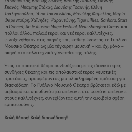
Σαββόπουλος, Βασίλης Σαλέας, Βασίλης Σκουλάς, Γιάννης
Σπανός, Μπάμπης Στόκας, Διονύσης Τσακνής, Ελένη
Τσαλιγοπούλου, Τάνια Τσανακλίδου, Μανώλης Φάμελλος, Μαρία
Φαραντούρη, Χαϊνηδες, Ψαραντώνης, Tiger Lillies,
Sankara
, Stars
in Concert, Art & illusion Magic Festival, New Shanghai Circus
και
πολλοί άλλοι, παλαιότεροι και νεότεροι καλλιτέχνες,
φιλοξενήθηκαν στις σκηνές του, καθιερώνοντας το Γυάλινο
Μουσικό Θέατρο ως μία «έγκυρη» μουσική – και όχι μόνο –
σκηνή στο καλλιτεχνικό γίγνεσθαι της πόλης.
Έτσι, το ποιοτικό θέαμα συνδυάζεται με τις ιδανικότερες
συνθήκες θέασης και τις απολαυστικότερες γευστικές
προτάσεις, προσφέροντας μία ολοκληρωμένη πρόταση για
διασκέδαση. Το Γυάλινο Μουσικό Θέατρο βρίσκεται εδώ με
σεβασμό και υπευθυνότητα απέναντι στο κοινό κι απέναντι
στους καλλιτέχνες, συνεχίζοντας αυτή την αμοιβαία σχέση
εμπιστοσύνης.
Καλή θέαση! Καλή διασκέδαση!!!