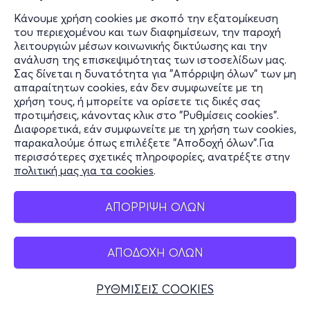
15:00
Κάνουμε χρήση cookies με σκοπό την εξατομίκευση
του περιεχομένου και των διαφημίσεων, την παροχή
ΔΥΟ ΧΡΟΝΙΑ ΔΙΑΚΟΠΕΣ του ΙΟΥΛΙΟΥ ΒΕΡΝ
λειτουργιών μέσων κοινωνικής δικτύωσης και την
Λ. Συγγρού 143
ανάλυση της επισκεψιμότητας των ιστοσελίδων μας.
Σας δίνεται η δυνατότητα για "Απόρριψη όλων" των μη
Γυάλινο Μουσικό Θέατρο - Νέα Σμύρνη, Αττική
απαραίτητων cookies, εάν δεν συμφωνείτε με τη
από
10€
χρήση τους, ή μπορείτε να ορίσετε τις δικές σας
προτιμήσεις, κάνοντας κλικ στο "Ρυθμίσεις cookies".
Διαφορετικά, εάν συμφωνείτε με τη χρήση των cookies,
Εισιτήρια
παρακαλούμε όπως επιλέξετε "Αποδοχή όλων".Για
περισσότερες σχετικές πληροφορίες, ανατρέξτε στην
πολιτική μας για τα cookies
.
Κυρ, 21/2/27
11:30
ΑΠΟΡΡΙΨΗ ΟΛΩΝ
ΔΥΟ ΧΡΟΝΙΑ ΔΙΑΚΟΠΕΣ του ΙΟΥΛΙΟΥ ΒΕΡΝ
Λ. Συγγρού 143
ΑΠΟΔΟΧΗ ΟΛΩΝ
Γυάλινο Μουσικό Θέατρο - Νέα Σμύρνη, Αττική
ΡΥΘΜΙΣΕΙΣ COOKIES
από
10€