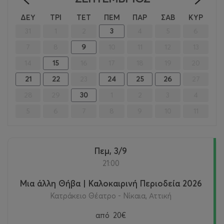
<
>
ΔΕΥ
ΤΡΙ
ΤΕΤ
ΠΕΜ
ΠΑΡ
ΣΑΒ
ΚΥΡ
31
1
2
3
4
5
6
7
8
9
10
11
12
13
14
15
16
17
18
19
20
21
22
23
24
25
26
27
28
29
30
1
2
3
4
5
6
7
8
9
10
11
Πεμ, 3/9
21:00
Μια άλλη Θήβα | Καλοκαιρινή Περιοδεία 2026
Κατράκειο Θέατρο - Νίκαια, Αττική
από
20€