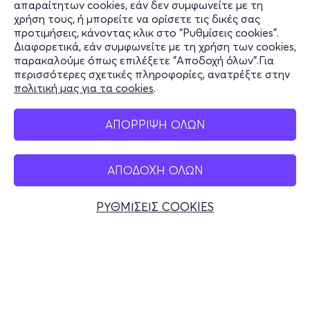
Πληροφορίες
απαραίτητων cookies, εάν δεν συμφωνείτε με τη
χρήση τους, ή μπορείτε να ορίσετε τις δικές σας
Υποστήριξη
προτιμήσεις, κάνοντας κλικ στο "Ρυθμίσεις cookies".
Διαφορετικά, εάν συμφωνείτε με τη χρήση των cookies,
Stay Connected
παρακαλούμε όπως επιλέξετε "Αποδοχή όλων".Για
περισσότερες σχετικές πληροφορίες, ανατρέξτε στην
πολιτική μας για τα cookies
.
Mobile app
ΑΠΟΡΡΙΨΗ ΟΛΩΝ
ΑΠΟΔΟΧΗ ΟΛΩΝ
Ελλάδα
Τηλεφωνικές κρατήσεις
ΡΥΘΜΙΣΕΙΣ COOKIES
+30 2117700000
Δευ - Παρ 10:00 - 18:00
Φυσικά σημεία