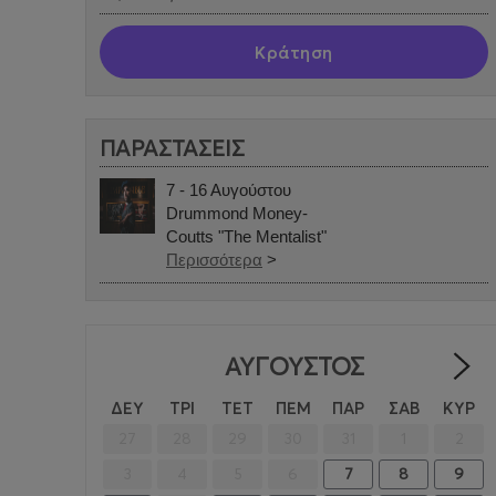
Κράτηση
ΠΑΡΑΣΤΑΣΕΙΣ
7 - 16 Αυγούστου
Drummond Money-
Coutts "The Mentalist"
Περισσότερα
>
ΑΎΓΟΥΣΤΟΣ
ΔΕΥ
ΤΡΙ
ΤΕΤ
ΠΕΜ
ΠΑΡ
ΣΑΒ
ΚΥΡ
27
28
29
30
31
1
2
3
4
5
6
7
8
9