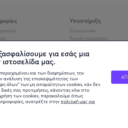
φορίες
Υποστήριξη
εργασίας
Επικοινωνία
σία
Συχνές ερωτήσεις
ήσης
Πράξη για τις ψηφιακές
Υπηρεσίες
ξασφαλίσουμε για εσάς μια
ή απορρήτου
Σύνδεση reseller
 ιστοσελίδα μας.
σημείωση
 κοινότητας
περιεχομένου και των διαφημίσεων, την
ΑΠ
ην ανάλυση της επισκεψιμότητας των
ιψη όλων" των μη απαραίτητων cookies, εάν δεν
κά στοιχεία
 δικές σας προτιμήσεις, κάνοντας κλικ στο
ς Εταιρείας
η χρήση των cookies, παρακαλούμε όπως
Διαφάνειας
πληροφορίες, ανατρέξτε στην
πολιτική μας για
ς cookies
© 2026 more.com