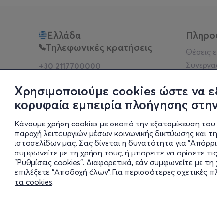
Ελλάδα
Πληρο
Τηλεφωνικές κρατήσεις
Θέσεις 
Συνεργα
+30 2117700000
Δευ - Παρ 10:00 - 18:00
Όροι χρ
Φυσικά σημεία
Χρησιμοποιούμε cookies ώστε να ε
Πολιτικ
κορυφαία εμπειρία πλοήγησης στην
Νομική 
Οδηγίες
Κάνουμε χρήση cookies με σκοπό την εξατομίκευση του 
Blog
παροχή λειτουργιών μέσων κοινωνικής δικτύωσης και τ
ιστοσελίδων μας. Σας δίνεται η δυνατότητα για "Απόρρ
Οικονομι
συμφωνείτε με τη χρήση τους, ή μπορείτε να ορίσετε τις
Πολιτικέ
"Ρυθμίσεις cookies". Διαφορετικά, εάν συμφωνείτε με τ
Έκθεση 
επιλέξετε "Αποδοχή όλων".Για περισσότερες σχετικές 
τα cookies
.
Ρυθμίσει