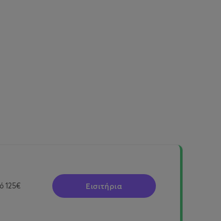
Εισιτήρια
ό
125€