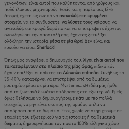
γεγονότων, είναι αυτοί που καλύπτονται από γρίφους και
πολύπλοκους μηχανισμούς. Εσείς και η παρέα σας (3-6
άτομα), έχετε ως σκοπό να
ανακαλύψετε κρυμμένα
στοιχεία
, να τα συνδυάσετε,
να λύσετε τους γρίφους
, να
ανακαλύψετε κρυφά δωμάτια και να επιστρέψετε έχοντας
ολοκληρώσει την αποστολή σας, έχοντας ξετυλίξει
ολόκληρη την ιστορία,
μέσα σε μία ώρα!
Δεν είναι και
εύκολο να είσαι
Sherlock!
Όπως μας αναφέρει ο δημιουργός του,
λίγοι είναι αυτοί που
τα καταφέρνουν στο πλαίσιο της μίας ώρας,
ειδικά εάν
έχουν επιλέξει οι παίκτες
το Δύσκολο επίπεδο
. Συνήθως το
35-40% καταφέρνει να επιστρέψει από τα δωμάτια
μυστηρίου μέσα σε μία ώρα. Mysteries.: «Η ιδέα μάς ήρθε
από τα ζωντανά δωμάτια απόδρασης στο εξωτερικό. Εμείς
όμως θελήσαμε να δημιουργήσουμε κάτι με πιο πολλά
στοιχεία, να μην είναι σκοπός της ομάδας απλά να
αποδράσει από το δωμάτιο. Έτσι, χωρίς να στηριχτούμε σε
εταιρίες του εξωτερικού για τις ιστορίες ή τα θεματικά
δωμάτια, δημιουργήσαμε τον πρώτο 100% ελληνικό χώρο