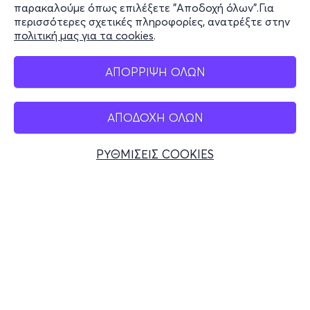
παρακαλούμε όπως επιλέξετε "Αποδοχή όλων".Για
περισσότερες σχετικές πληροφορίες, ανατρέξτε στην
πολιτική μας για τα cookies
.
Mobile app
ΑΠΟΡΡΙΨΗ ΟΛΩΝ
ΑΠΟΔΟΧΗ ΟΛΩΝ
Ελλάδα
Τηλεφωνικές κρατήσεις
ΡΥΘΜΙΣΕΙΣ COOKIES
+30 2117700000
Δευ - Παρ 10:00 - 18:00
Φυσικά σημεία
© 2026 more.com