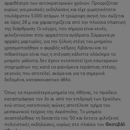
αμφιθέατρο των αυτοκρατορικών χρόνων. Προοριζόταν
κυρίως για μουσικές εκδηλώσεις και είχε χωρητικότητα
τουλάχιστον 5.000 ατόμων. Η τριώροφη σκηνή του σώζεται
σε ύψος 28 μ. και χαρακτηρίζεται από την πλούσια πλαστική
της διάρθρωση. Οι κόγχες, που σήμερα είναι κενές,
φιλοξενούσαν στην αρχαιότητα αγάλματα. Σύμφωνα με
αρχαίες μαρτυρίες, για την ξύλινη στέγη του μνημείου
χρησιμοποιήθηκε ο ακριβός κέδρος Λιβάνου και το
πιθανότερο είναι πως η στέγαση κάλυπτε ολόκληρο το
μνημείο· μάλιστα, δεν έχουν εντοπιστεί ίχνη εσωτερικών
στηριγμάτων της κατά τα φαινόμενα τεράστιας στέγης,
γεγονός που αποτελεί, ακόμα και για τα σημερινά
δεδομένα, κατασκευαστικό άθλο.
Όπως τα περισσότερα μνημεία της Αθήνας, το Ηρώδειο
καταστράφηκε τον 3ο αι. από την επιδρομή των Ερούλων,
ενώ στους κατοπινούς αιώνες αποτέλεσε τμήμα του
μεσαιωνικού τείχους της Ακρόπολης. Το μνημείο
αναστηλώθηκε τη δεκαετία του '50 και έκτοτε φιλοξενεί
πολιτιστικές εκδηλώσεις, κυρίως στο πλαίσιο του
Φεστιβάλ