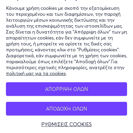
Κάνουμε χρήση cookies με σκοπό την εξατομίκευση
του περιεχομένου και των διαφημίσεων, την παροχή
λειτουργιών μέσων κοινωνικής δικτύωσης και την
ανάλυση της επισκεψιμότητας των ιστοσελίδων μας.
Σας δίνεται η δυνατότητα για "Απόρριψη όλων" των μη
Πληροφορίες
απαραίτητων cookies, εάν δεν συμφωνείτε με τη
χρήση τους, ή μπορείτε να ορίσετε τις δικές σας
Υποστήριξη
προτιμήσεις, κάνοντας κλικ στο "Ρυθμίσεις cookies".
Διαφορετικά, εάν συμφωνείτε με τη χρήση των cookies,
Stay Connected
παρακαλούμε όπως επιλέξετε "Αποδοχή όλων".Για
περισσότερες σχετικές πληροφορίες, ανατρέξτε στην
πολιτική μας για τα cookies
.
Mobile app
ΑΠΟΡΡΙΨΗ ΟΛΩΝ
ΑΠΟΔΟΧΗ ΟΛΩΝ
Ελλάδα
Τηλεφωνικές κρατήσεις
ΡΥΘΜΙΣΕΙΣ COOKIES
+30 2117700000