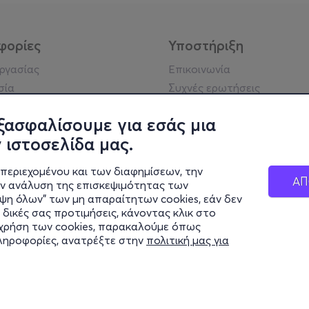
φορίες
Υποστήριξη
εργασίας
Επικοινωνία
σία
Συχνές ερωτήσεις
ήσης
Πράξη για τις ψηφιακές
Υπηρεσίες
ξασφαλίσουμε για εσάς μια
ή απορρήτου
Σύνδεση reseller
 ιστοσελίδα μας.
σημείωση
 κοινότητας
περιεχομένου και των διαφημίσεων, την
ΑΠ
ην ανάλυση της επισκεψιμότητας των
ιψη όλων" των μη απαραίτητων cookies, εάν δεν
κά στοιχεία
 δικές σας προτιμήσεις, κάνοντας κλικ στο
ς Εταιρείας
η χρήση των cookies, παρακαλούμε όπως
Διαφάνειας
πληροφορίες, ανατρέξτε στην
πολιτική μας για
ς cookies
© 2026 more.com