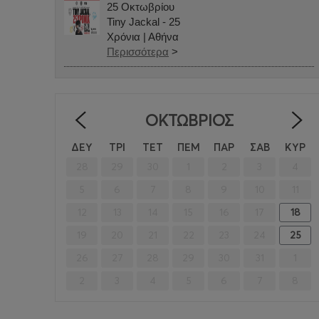
25 Οκτωβρίου
Tiny Jackal - 25
Χρόνια | Αθήνα
Περισσότερα
>
ΟΚΤΏΒΡΙΟΣ
<
ΔΕΥ
ΤΡΙ
ΤΕΤ
ΠΕΜ
ΠΑΡ
ΣΑΒ
ΚΥΡ
28
29
30
1
2
3
4
5
6
7
8
9
10
11
12
13
14
15
16
17
18
19
20
21
22
23
24
25
26
27
28
29
30
31
1
2
3
4
5
6
7
8