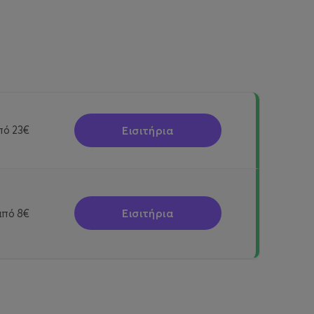
Εισιτήρια
πό
23€
Εισιτήρια
από
8€