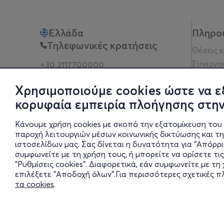
Ελλάδα
Πληρο
Τηλεφωνικές κρατήσεις
Θέσεις 
Συνεργα
+30 2117700000
Δευ - Παρ 10:00 - 18:00
Όροι χρ
Φυσικά σημεία
Χρησιμοποιούμε cookies ώστε να ε
Πολιτικ
κορυφαία εμπειρία πλοήγησης στην
Νομική 
Οδηγίες
Κάνουμε χρήση cookies με σκοπό την εξατομίκευση του 
Blog
παροχή λειτουργιών μέσων κοινωνικής δικτύωσης και τ
ιστοσελίδων μας. Σας δίνεται η δυνατότητα για "Απόρρ
Οικονομι
συμφωνείτε με τη χρήση τους, ή μπορείτε να ορίσετε τις
Πολιτικέ
"Ρυθμίσεις cookies". Διαφορετικά, εάν συμφωνείτε με τ
Έκθεση 
επιλέξετε "Αποδοχή όλων".Για περισσότερες σχετικές 
τα cookies
.
Ρυθμίσει