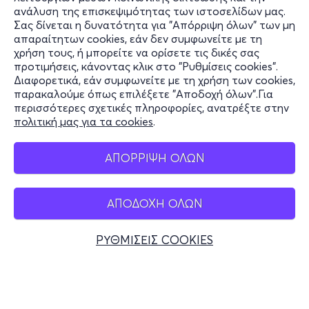
ανάλυση της επισκεψιμότητας των ιστοσελίδων μας.
Σας δίνεται η δυνατότητα για "Απόρριψη όλων" των μη
Πληροφορίες
απαραίτητων cookies, εάν δεν συμφωνείτε με τη
χρήση τους, ή μπορείτε να ορίσετε τις δικές σας
Υποστήριξη
προτιμήσεις, κάνοντας κλικ στο "Ρυθμίσεις cookies".
Διαφορετικά, εάν συμφωνείτε με τη χρήση των cookies,
Stay Connected
παρακαλούμε όπως επιλέξετε "Αποδοχή όλων".Για
περισσότερες σχετικές πληροφορίες, ανατρέξτε στην
πολιτική μας για τα cookies
.
Mobile app
ΑΠΟΡΡΙΨΗ ΟΛΩΝ
ΑΠΟΔΟΧΗ ΟΛΩΝ
Ελλάδα
Τηλεφωνικές κρατήσεις
ΡΥΘΜΙΣΕΙΣ COOKIES
+30 2117700000
Δευ - Παρ 10:00 - 18:00
Φυσικά σημεία