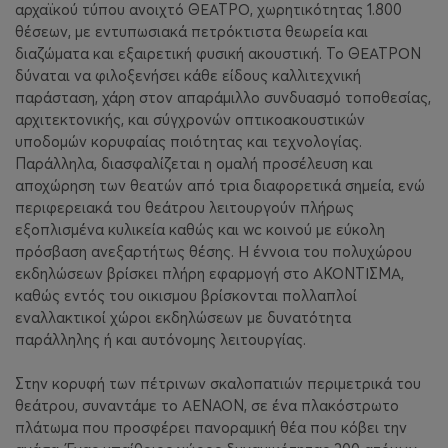
αρχαϊκού τύπου ανοιχτό ΘΕΑΤΡΟ, χωρητικότητας 1.800
θέσεων, με εντυπωσιακά πετρόκτιστα θεωρεία και
διαζώματα και εξαιρετική φυσική ακουστική. Το ΘΕΑΤΡΟΝ
δύναται να φιλοξενήσει κάθε είδους καλλιτεχνική
παράσταση, χάρη στον απαράμιλλο συνδυασμό τοποθεσίας,
αρχιτεκτονικής, και σύγχρονών οπτικοακουστικών
υποδομών κορυφαίας ποιότητας και τεχνολογίας.
Παράλληλα, διασφαλίζεται η ομαλή προσέλευση και
αποχώρηση των θεατών από τρια διαφορετικά σημεία, ενώ
περιφερειακά του θεάτρου λειτουργούν πλήρως
εξοπλισμένα κυλικεία καθώς και wc κοινού με εύκολη
πρόσβαση ανεξαρτήτως θέσης. Η έννοια του πολυχώρου
εκδηλώσεων βρίσκει πλήρη εφαρμογή στο ΑΚΟΝΤΙΣΜΑ,
καθώς εντός του οικισμου βρίσκονται πολλαπλοί
εναλλακτικοί χώροι εκδηλώσεων με δυνατότητα
παράλληλης ή και αυτόνομης λειτουργίας.
Στην κορυφή των πέτρινων σκαλοπατιών περιμετρικά του
θεάτρου, συναντάμε το ΑΕΝΑΟΝ, σε ένα πλακόστρωτο
πλάτωμα που προσφέρει πανοραμική θέα που κόβει την