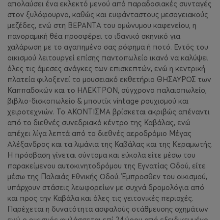
απολαύσει ένα εκλεκτό μενού από παραδοσιακές συνταγές
στον ξυλόφουρνο, καθώς και ευφάνταστους μεσογειακούς
μεζέδες, ενώ στη ΒΕΡΑΝΤΑ του ομώνυμου καφενείου, η
πανοραμική θέα προσφέρει το ιδανικό σκηνικό για
χαλάρωση με το αγαπημένο σας ρόφημα ή ποτό. Εντός του
οικισμού λειτουργεί επίσης παντοπωλείο ικανό να καλύψει
όλες τις άμεσες ανάγκες των επισκεπτών, ενώ η κεντρική
πλατεία φιλοξενεί το μουσειακό εκθετήριο ΘΗΣΑΥΡΟΣ των
Καππαδοκών και το ΗΛΕΚΤΡΟΝ, σύγχρονο παλαιοπωλείο,
βιβλιο-δισκοπωλείο & μπουτίκ vintage ρουχισμού και
χειροτεχνιών. Το ΑΚΟΝΤΙΣΜΑ βρίσκεται ακριβώς απέναντι
από το διεθνές συνεδριακό κέντρο της Καβάλας, ενώ
απέχει λίγα λεπτά από το διεθνές αεροδρόμιο Μέγας
Αλέξανδρος και τα λιμάνια της Καβάλας και της Κεραμωτής.
Η πρόσβαση γίνεται σύντομα και εύκολα είτε μέσω του
παρακείμενου αυτοκινητοδρόμου της Εγνατίας Οδού, είτε
μέσω της Παλαιάς Εθνικής Οδού. Έμπροσθεν του οικισμού,
υπάρχουν στάσεις λεωφορείων με συχνά δρομολόγια από
και προς την Καβάλα και όλες τις γειτονικές περιοχές.
Παρέχεται η δυνατότητα ασφαλούς στάθμευσης οχημάτων
ενώ ο οικισμός φυλάσσεται επί 24ώρου από εξειδικευμένο