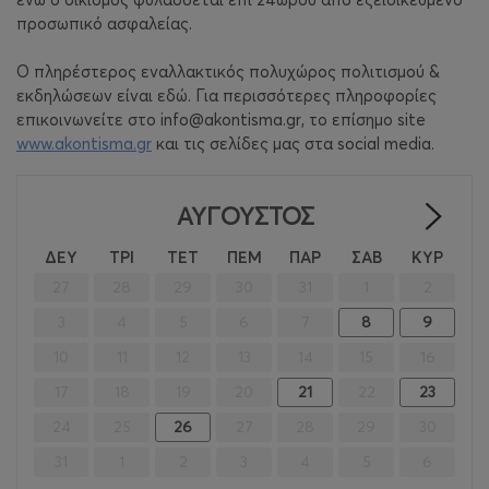
προσωπικό ασφαλείας.
O πληρέστερος εναλλακτικός πολυχώρος πολιτισμού &
εκδηλώσεων είναι εδώ. Για περισσότερες πληροφορίες
επικοινωνείτε στο info@akontisma.gr, το επίσημο site
www.akontisma.gr
και τις σελίδες μας στα social media.
ΑΎΓΟΥΣΤΟΣ
>
ΔΕΥ
ΤΡΙ
ΤΕΤ
ΠΕΜ
ΠΑΡ
ΣΑΒ
ΚΥΡ
27
28
29
30
31
1
2
3
4
5
6
7
8
9
10
11
12
13
14
15
16
17
18
19
20
21
22
23
24
25
26
27
28
29
30
31
1
2
3
4
5
6