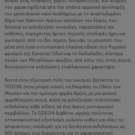
ανάσα. Ένας υπαίθριος χώρος δυναμικότητας 300 ατόμων,
που χαρακτηρίζεται από την σπάνια αρμονική συνύπαρξη
του χριστιανικού ναού Αναλήψεως με το αναστηλωμένο
Βήμα των Θασιτών πρώτων κατοίκων του λόφου, που
δύναται να φιλοξενήσει συναυλίες, παραστάσεις και
εκθέσεις, παρεχοντας άρτιες τεχνικές υποδομές ήχου και
φωτισμού. Από το ίδιο σημείο, ξεκινάει το μονοπάτι που
μέσα από έναν εντυπωσιακό ελαιώνα οδηγεί στο Ρωμαϊκό
φρούριο της Εγνατίας Οδού και το δαιδαλώδες σύστημα
στοών των Μεταλλείων ακριβώς από κάτω του, όπου συχνά
διενεργούνται εκδηλώσεις εναλλακτικού χαρακτήρα.
Κοντά στην εξωτερική πύλη του οικισμού, βρίσκεται το
ODEON, όπου μπορεί κανείς να θαυμάσει το Ωδείο των
Μουσών και την ομώνυμη αρχαία Κρήνη, με μια φυσική
αμφιθέατρική σκηνή, ικανή να φιλοξενήσει πολιτιστικές
εκδηλώσεις κάθε είδους σε ένα άκρως μυσταγωγικό
περιβάλλον. Το ODEON διαθέτει υψηλής ποιότητας
οπτικοακουστικό εξοπλισμό, κυλικείο καθως και όλες τις
απαραίτητες υποδομές για τη διενέργεια εκδηλώσεων ως
500 ατόμων, ενώ διακρίνεται για τη χαρακτηριστική