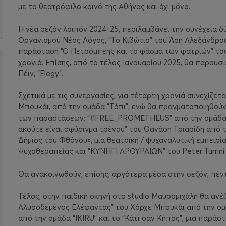
με το θεατρόφιλο κοινό της Αθήνας και όχι μόνο.
Η νέα σεζόν λοιπόν 2024-25,
περιλαμβάνει την συνέχεια 
Οργανισμού Νέος Λόγος, “Το Κιβώτιο” του Άρη Αλεξάνδρου 
παράσταση “Ο Πετρόμπεης και το φάσμα των φατριών” του
χρονιά. Επίσης, από το τέλος Ιανουαρίου 2025, θα παρουσ
Πέιν, “Elegy”.
Σχετικά με τις συνεργασίες, για τέταρτη χρονιά συνεχίζετ
Μπουκάι, από την ομάδα “Τόπι”, ενώ θα πραγματοποιηθούν
των παραστάσεων: “#FREE_PROMΕTHEUS” από την ομάδα 
ακούτε είναι σφύριγμα τρένου” του Θανάση Τριαρίδη α
Δήμιος του Φθόνου», μια θεατρική / ψυχαναλυτική εμπειρί
Ψυχοθεραπείας και “ΚΥΝΗΓΙ ΑΡΟΥΡΑΙΩΝ” του Peter Turrini 
Θα ανακοινωθούν, επίσης, αργότερα μέσα στην σεζόν, πέν
Τέλος, στην παιδική σκηνή στο studio Μαυρομιχάλη θα ανέ
Αλυσοδεμένος Ελέφαντας” του Χόρχε Μπουκάι από την ομάδ
από την ομάδα “IKIRU” και το “Κάτι σαν Κήπος”, μια παράσ