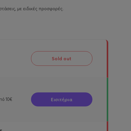
στάσεις, με ειδικές προσφορές.
Sold out
Εισιτήρια
πό
10€
ε