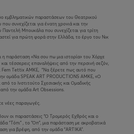
δύο εμβληματικών παραστάσεων του Θεατρικού
που συνεχίζεται για ένατη χρονιά και την
 Παντελή Μπουκάλα που συνεχίζεται για τρίτη
ιαστεί για πρώτη φορά στην Ελλάδα, το έργο του Νικ
αι η παράσταση «Να σου πω μια ιστορία» του Χόρχε
 και τέσσερεις επαναλήψεις από την περσινή σεζόν,
Fem Tettix AMKE,
“Να ξέρετε πως αυτό που
πό την ομάδα SPEAK ART PRODUCTIONS AMKE, «Ο
α από το Ινστιτούτο Σχεσιακής και Ομαδικής
από την ομάδα Art Obsessions.
τε νέες παραγωγές.
βουν οι παραστάσεις “Ο Τρομερός Εχθρός και ο
α “Τόπι” , το “Οπ”, μια παράσταση με ακροβατικά
ταση για βρέφη, από την ομάδα “ARTIKA”.