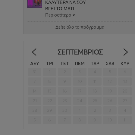
ΚΑΛΥΤΕΡΑ ΝΑ ΣΟΥ
ΒΓΕΙ ΤΟ ΜΑΤΙ
Περισσότερα
>
Δείτε όλο το πρόγραμμα
ΣΕΠΤΈΜΒΡΙΟΣ
<
ΔΕΥ
ΤΡΙ
ΤΕΤ
ΠΕΜ
ΠΑΡ
ΣΑΒ
ΚΥΡ
31
1
2
3
4
5
6
7
8
9
10
11
12
13
14
15
16
17
18
19
20
21
22
23
24
25
26
27
28
29
30
1
2
3
4
5
6
7
8
9
10
11