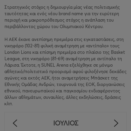
Στρατηγικός στόχος η δημιουργία μίας νέας πολιτισμικής
ταυτότητας και ενός νέου brand name για την ευρύτερη
περιοχή και μακροπρόθεσμος στόχος η ανάπλαση του
περιβάλλοντος χώρου του Ολυμπιακού Κέντρου.
Η ΑΕΚ έκανε ανεπίσημη πρεμιέρα στις εγκαταστάσεις, στη
νικηφόρο (102-81) φιλική αναμέτρηση με «αντίπαλο» τους
London Lions και επίσημη πρεμιέρα στο πλαίσιο της Basket
League, στη νικηφόρο (81-69) αναμέτρηση με αντίπαλο τη
Λάρισα. Έκτοτε, η SUNEL Arena εξελίχθηκε σε μόνιμο
αθλητικό/πολιτιστικό προορισμό αφού φιλοξένησε δεκάδες
αγώνες και εκτός ΑΕΚ, ήτοι αναμετρήσεις Μπάσκετ της
Εθνικής Ομάδας Ανδρών, τουρνουά της ΕΟΚ, διοργανώσεις
εθνικού, πανευρωπαϊκού και παγκοσμίου ενδιαφέροντος
άλλων αθλημάτων, συναυλίες, άλλες εκδηλώσεις, δράσεις
κλπ.
ΙΟΎΛΙΟΣ