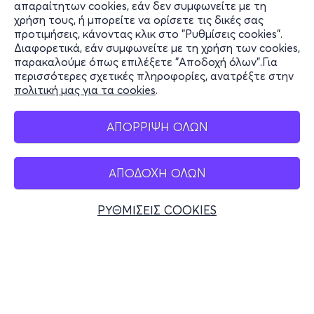
Πληροφορίες
απαραίτητων cookies, εάν δεν συμφωνείτε με τη
χρήση τους, ή μπορείτε να ορίσετε τις δικές σας
Υποστήριξη
προτιμήσεις, κάνοντας κλικ στο "Ρυθμίσεις cookies".
Διαφορετικά, εάν συμφωνείτε με τη χρήση των cookies,
Stay Connected
παρακαλούμε όπως επιλέξετε "Αποδοχή όλων".Για
περισσότερες σχετικές πληροφορίες, ανατρέξτε στην
πολιτική μας για τα cookies
.
Mobile app
ΑΠΟΡΡΙΨΗ ΟΛΩΝ
ΑΠΟΔΟΧΗ ΟΛΩΝ
Ελλάδα
Τηλεφωνικές κρατήσεις
ΡΥΘΜΙΣΕΙΣ COOKIES
+30 2117700000
Δευ - Παρ 10:00 - 18:00
Φυσικά σημεία