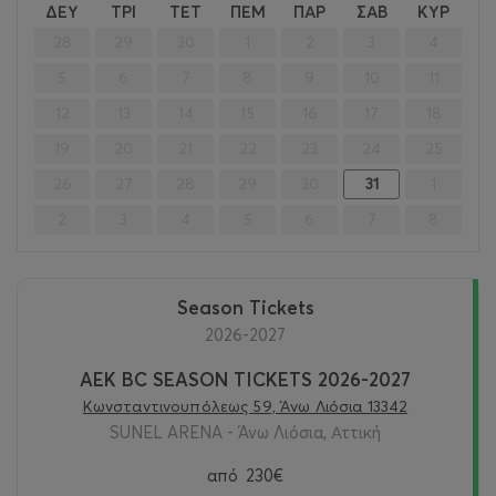
<
>
ΔΕΥ
ΤΡΙ
ΤΕΤ
ΠΕΜ
ΠΑΡ
ΣΑΒ
ΚΥΡ
28
29
30
1
2
3
4
5
6
7
8
9
10
11
12
13
14
15
16
17
18
19
20
21
22
23
24
25
26
27
28
29
30
31
1
2
3
4
5
6
7
8
Season Tickets
2026-2027
AEK BC SEASON TICKETS 2026-2027
Κωνσταντινουπόλεως 59, Άνω Λιόσια 13342
SUNEL ARENA - Άνω Λιόσια, Αττική
από
230€