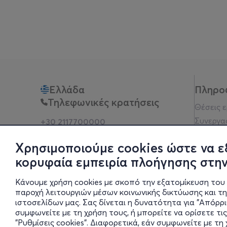
Ελλάδα
Πληρο
Τηλεφωνικές κρατήσεις
Θέσεις 
Συνεργα
+30 2117700000
Δευ - Παρ 10:00 - 18:00
Όροι χρ
Φυσικά σημεία
Χρησιμοποιούμε cookies ώστε να ε
Πολιτικ
κορυφαία εμπειρία πλοήγησης στην
Νομική 
Οδηγίες
Κάνουμε χρήση cookies με σκοπό την εξατομίκευση του 
Blog
παροχή λειτουργιών μέσων κοινωνικής δικτύωσης και τ
ιστοσελίδων μας. Σας δίνεται η δυνατότητα για "Απόρρ
Οικονομι
συμφωνείτε με τη χρήση τους, ή μπορείτε να ορίσετε τις
Πολιτικέ
"Ρυθμίσεις cookies". Διαφορετικά, εάν συμφωνείτε με τ