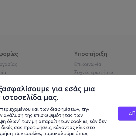
φορίες
Υποστήριξη
εργασίας
Επικοινωνία
σία
Συχνές ερωτήσεις
ήσης
Πράξη για τις ψηφιακές
Υπηρεσίες
ξασφαλίσουμε για εσάς μια
ή απορρήτου
Σύνδεση reseller
 ιστοσελίδα μας.
σημείωση
 κοινότητας
περιεχομένου και των διαφημίσεων, την
ΑΠ
ην ανάλυση της επισκεψιμότητας των
ιψη όλων" των μη απαραίτητων cookies, εάν δεν
κά στοιχεία
 δικές σας προτιμήσεις, κάνοντας κλικ στο
ς Εταιρείας
η χρήση των cookies, παρακαλούμε όπως