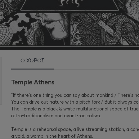
Ο ΧΩΡΟΣ
Temple Athens
“If there's one thing you can say about mankind / There's n
You can drive out nature with a pitch fork / But it always c
The Temple is a black & white multifunctional space of true
retro-traditionalism and avant-radicalism.
Temple is a rehearsal space, a live streaming station, a conc
a void, a womb in the heart of Athens.