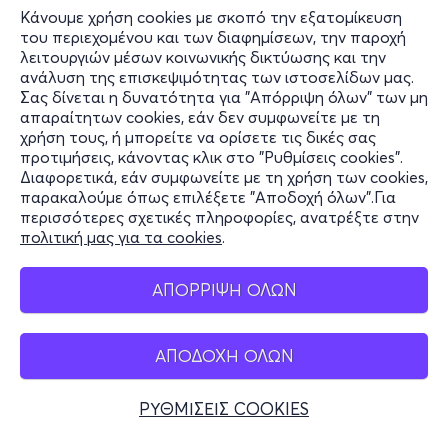
Κάνουμε χρήση cookies με σκοπό την εξατομίκευση
του περιεχομένου και των διαφημίσεων, την παροχή
λειτουργιών μέσων κοινωνικής δικτύωσης και την
ανάλυση της επισκεψιμότητας των ιστοσελίδων μας.
Σας δίνεται η δυνατότητα για "Απόρριψη όλων" των μη
Πληροφορίες
απαραίτητων cookies, εάν δεν συμφωνείτε με τη
χρήση τους, ή μπορείτε να ορίσετε τις δικές σας
Υποστήριξη
προτιμήσεις, κάνοντας κλικ στο "Ρυθμίσεις cookies".
Διαφορετικά, εάν συμφωνείτε με τη χρήση των cookies,
Stay Connected
παρακαλούμε όπως επιλέξετε "Αποδοχή όλων".Για
περισσότερες σχετικές πληροφορίες, ανατρέξτε στην
πολιτική μας για τα cookies
.
Mobile app
ΑΠΟΡΡΙΨΗ ΟΛΩΝ
ΑΠΟΔΟΧΗ ΟΛΩΝ
Ελλάδα
Τηλεφωνικές κρατήσεις
ΡΥΘΜΙΣΕΙΣ COOKIES
+30 2117700000