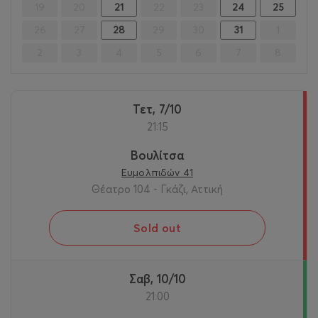
19
20
21
22
23
24
25
26
27
28
29
30
31
1
2
3
4
5
6
7
8
Τετ, 7/10
21:15
Βουλίτσα
Ευμολπιδών 41
Θέατρο 104 - Γκάζι, Αττική
Sold out
Σαβ, 10/10
21:00