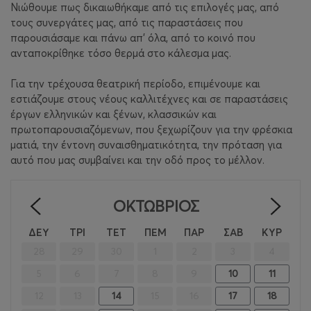
Νιώθουμε πως δικαιωθήκαμε από τις επιλογές μας, από
τους συνεργάτες μας, από τις παραστάσεις που
παρουσιάσαμε και πάνω απ’ όλα, από το κοινό που
ανταποκρίθηκε τόσο θερμά στο κάλεσμα μας.
Για την τρέχουσα θεατρική περίοδο, επιμένουμε και
εστιάζουμε στους νέους καλλιτέχνες και σε παραστάσεις
έργων ελληνικών και ξένων, κλασσικών και
πρωτοπαρουσιαζόμενων, που ξεχωρίζουν για την φρέσκια
ματιά, την έντονη συναισθηματικότητα, την πρόταση για
αυτό που μας συμβαίνει και την οδό προς το μέλλον.
ΟΚΤΏΒΡΙΟΣ
<
>
ΔΕΥ
ΤΡΙ
ΤΕΤ
ΠΕΜ
ΠΑΡ
ΣΑΒ
ΚΥΡ
28
29
30
1
2
3
4
5
6
7
8
9
10
11
12
13
14
15
16
17
18