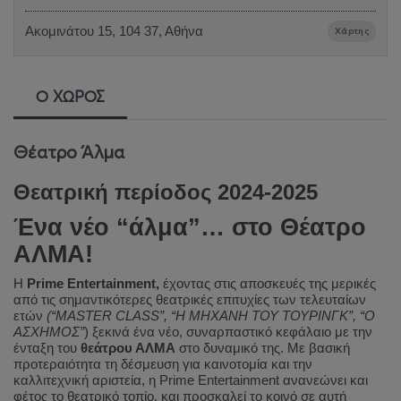
Ακομινάτου 15, 104 37, Αθήνα
Χάρτης
Ο ΧΩΡΟΣ
Θέατρο Άλμα
Θεατρική περίοδος 2024-2025
Ένα νέο “άλμα”… στο Θέατρο
ΑΛΜΑ!
Η
Prime Entertainment,
έχοντας στις αποσκευές της μερικές
από τις σημαντικότερες θεατρικές επιτυχίες των τελευταίων
ετών
(“
MASTER
CLASS
”, “Η ΜΗΧΑΝΗ ΤΟΥ ΤΟΥΡΙΝΓΚ”, “Ο
ΑΣΧΗΜΟΣ”
) ξεκινά ένα νέο, συναρπαστικό κεφάλαιο με την
ένταξη του
θεάτρου ΑΛΜΑ
στο δυναμικό της. Με βασική
προτεραιότητα τη δέσμευση για καινοτομία και την
καλλιτεχνική αριστεία, η Prime Entertainment ανανεώνει και
φέτος το θεατρικό τοπίο, και προσκαλεί το κοινό σε αυτή