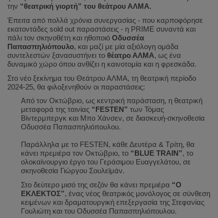
την
“θεατρική γιορτή” του θεάτρου ΑΛΜΑ.
Έπειτα από πολλά χρόνια συνεργασίας - που καρποφόρησε
εκατοντάδες
sold
out
παραστάσεις - η
PRIME
συναντά και
πάλι τον σκηνοθέτη και ηθοποιό
Οδυσσέα
Παπασπηλιόπουλο
, και μαζί με μία αξιόλογη ομάδα
συντελεστών ξανασυστήνει το
θέατρο ΑΛΜΑ
, ως ένα
δυναμικό χώρο όπου ανθίζει η καινοτομία και η φρεσκάδα.
Στο νέο ξεκίνημα του Θεάτρου ΑΛΜΑ, τη θεατρική περίοδο
2024-25, θα φιλοξενηθούν οι παραστάσεις:
Από τον Οκτώβριο, ως κεντρική παράσταση, η θεατρική
μεταφορά της ταινίας
“
FESTEN
”
των Τόμας
Βίντερμπεργκ και Μπο Χάνσεν, σε διασκευή-σκηνοθεσία
Οδυσσέα Παπασπηλιόπουλου.
Παράλληλα με το
FESTEN
, κάθε Δευτέρα & Τρίτη, θα
κάνει πρεμιέρα τον Οκτώβριο, το
“
BLUE
TRAIN
”
, το
ολοκαίνουργιο έργο του Γεράσιμου Ευαγγελάτου, σε
σκηνοθεσία Γιώργου Σουλεϊμάν.
Στο δεύτερο μισό της σεζόν θα κάνει πρεμιέρα
“Ο
ΕΚΛΕΚΤΟΣ”
, ένας νέος θεατρικός μονόλογος σε σύνθεση
κειμένων και δραματουργική επεξεργασία της Στεφανίας
Γουλιώτη και του Οδυσσέα Παπασπηλιόπουλου.