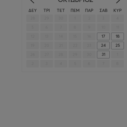
<
ΔΕΥ
ΤΡΙ
ΤΕΤ
ΠΕΜ
ΠΑΡ
ΣΑΒ
ΚΥΡ
28
29
30
1
2
3
4
5
6
7
8
9
10
11
12
13
14
15
16
17
18
19
20
21
22
23
24
25
26
27
28
29
30
31
1
2
3
4
5
6
7
8