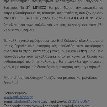
την υποστήριξη ανεξάρτητων καλλιτεχνών του σύγχρονου
ο
θεάτρου: Το
3
ΜΠΙΖΖΖ
θα μας δώσει την ευκαιρία να
παρακολουθήσουμε τις τέσσερις παραστάσεις που ξεχώρισαν
στο
OFF
-
OFF
ATHENS
2025, ενώ το
OFF-OFF ATHENS 2026
η
θα είναι προ των πυλών για να μας καλοσορίσει στην 16
χρονιά του θεσμού!
Το καλλιτεχνικό πρόγραμμα του Επί Κολωνώ ολοκληρώνεται
με τις θερινές κινηματογραφικές προβολές στην πανέμορφη
αυλή του θεάτρου κατά τους μήνες Ιούλιο και Σεπτέμβριο. Μία
πρωτοβουλία που αγκαλιάστηκε από το κοινό με θέρμη και
ενθουσιασμό αυτό το καλοκαίρι, θα επανέλθει την επόμενη
χρονιά με ακόμα πιο δυνατές κινηματογραφικές συγκινήσεις!
Μια υπέροχη καλλιτεχνική σεζόν, για μικρούς και μεγάλους,
ξεκινά…!
Πληροφορίες:
www.epikolono.gr
email:
xkolono
@
otenet
.
gr
, Τηλέφωνο:
21 0513 8067
Facebook: https://www.facebook.com/epikolono.gr/