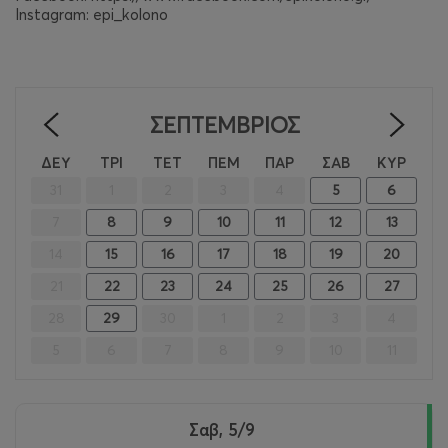
Instagram: epi_kolono
ΣΕΠΤΈΜΒΡΙΟΣ
<
>
ΔΕΥ
ΤΡΙ
ΤΕΤ
ΠΕΜ
ΠΑΡ
ΣΑΒ
ΚΥΡ
31
1
2
3
4
5
6
7
8
9
10
11
12
13
14
15
16
17
18
19
20
21
22
23
24
25
26
27
28
29
30
1
2
3
4
5
6
7
8
9
10
11
Σαβ, 5/9