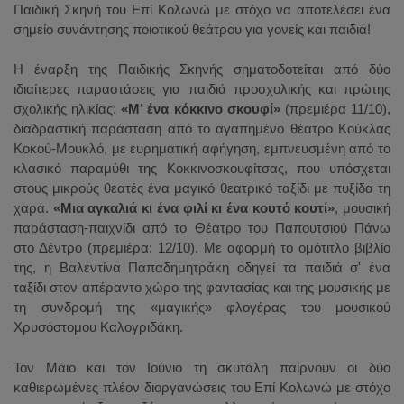
Παιδική Σκηνή του Επί Κολωνώ με στόχο να αποτελέσει ένα
σημείο συνάντησης ποιοτικού θεάτρου για γονείς και παιδιά!
Η έναρξη της Παιδικής Σκηνής σηματοδοτείται από δύο
ιδιαίτερες παραστάσεις για παιδιά προσχολικής και πρώτης
σχολικής ηλικίας:
«Μ’ ένα κόκκινο σκουφί»
(πρεμιέρα 11/10),
διαδραστική παράσταση από το αγαπημένο θέατρο Κούκλας
Κοκού-Μουκλό, με ευρηματική αφήγηση, εμπνευσμένη από το
κλασικό παραμύθι της Κοκκινοσκουφίτσας, που υπόσχεται
στους μικρούς θεατές ένα μαγικό θεατρικό ταξίδι με πυξίδα τη
χαρά.
«Μια αγκαλιά κι ένα φιλί κι ένα κουτό κουτί»
, μουσική
παράσταση-παιχνίδι από το Θέατρο του Παπουτσιού Πάνω
στο Δέντρο (πρεμιέρα: 12/10). Με αφορμή το ομότιτλο βιβλίο
της, η Βαλεντίνα Παπαδημητράκη οδηγεί τα παιδιά σ' ένα
ταξίδι στον απέραντο χώρο της φαντασίας και της μουσικής με
τη συνδρομή της «μαγικής» φλογέρας του μουσικού
Χρυσόστομου Καλογριδάκη.
Τον Μάιο και τον Ιούνιο τη σκυτάλη παίρνουν οι δύο
καθιερωμένες πλέον διοργανώσεις του Επί Κολωνώ με στόχο