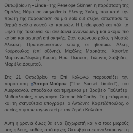
Οκτωβρίου η
«
Linda
»
της
Penelope
Skinner
, η παράσταση της
Ομάδας Νάμα σε σκηνοθεσία Ελένης Σκότη, που κατά την
πρώτη της παρουσίαση σε μια
sold
out
σεζόν, απέσπασε τα
θερμά σχόλια κοινού και κριτικών. Η
Linda
φορά και πάλι τα
ψηλά της τακούνια και ανεβαίνει ανανεωμένη και ακόμα πιο
καίρια και αιχμηρή επί σκηνής. Στον ομώνυμο ρόλο, η Μυρτώ
Αλικάκη. Πρωταγωνιστούν επίσης οι ηθοποιοί: Άλκης
Κούρκουλος (επί οθόνης), Μιχάλης Μαρκάτης, Χριστίνα
Μαριάνου/Νεφέλη Κουρή, Ηρώ Πεκτέση, Γιώργος Σαββίδης,
Μαριέλα Δουμπού.
Στις 21 Οκτωβρίου το Επί Κολωνώ παρουσιάζει την
παράσταση
«
Άσπρο-Μαύρο»
(“The Sunset Limited”), του
Αμερικανού, σπουδαίου και τιμημένου με Βραβείο Πούλιτζερ
Μυθοπλασίας, συγγραφέα Cormac McCarthy. Τη μετάφραση
και τη σκηνοθεσία υπογράφει ο Αντώνης Καφετζόπουλος, ο
οποίος συμπρωταγωνιστεί με τον Ζερόμ Καλούτα.
Αυτή η χρονιά όμως θα είναι ξεχωριστή και για τους μικρούς
μας φίλους, καθώς από αρχές Οκτωβρίου επαναλειτουργεί η