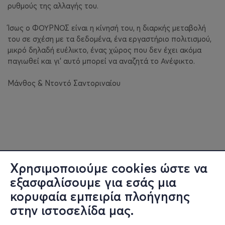
ρυθμούς της αλλαγής του.
Ίσως ο ΦΟΥΡΝΟΣ είναι η κίνησή του, η διαρκής μεταβολή
του σε σχέση με τα δεδομένα, ένα εργαστήριο πολιτισμού,
μικρό δηλαδή ευέλικτο, ένας χώρος που δεν έχει ακόμα
παγιωθεί και γι’ αυτό μπορεί να αναζητά το Ανέφικτο.
Μάνθος & Ντοντό Σαντοριναίου
Χρησιμοποιούμε cookies ώστε να
εξασφαλίσουμε για εσάς μια
κορυφαία εμπειρία πλοήγησης
στην ιστοσελίδα μας.