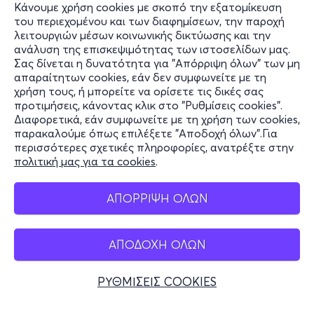
Κάνουμε χρήση cookies με σκοπό την εξατομίκευση
του περιεχομένου και των διαφημίσεων, την παροχή
λειτουργιών μέσων κοινωνικής δικτύωσης και την
ανάλυση της επισκεψιμότητας των ιστοσελίδων μας.
Σας δίνεται η δυνατότητα για "Απόρριψη όλων" των μη
Πληροφορίες
απαραίτητων cookies, εάν δεν συμφωνείτε με τη
χρήση τους, ή μπορείτε να ορίσετε τις δικές σας
Υποστήριξη
προτιμήσεις, κάνοντας κλικ στο "Ρυθμίσεις cookies".
Διαφορετικά, εάν συμφωνείτε με τη χρήση των cookies,
Stay Connected
παρακαλούμε όπως επιλέξετε "Αποδοχή όλων".Για
περισσότερες σχετικές πληροφορίες, ανατρέξτε στην
πολιτική μας για τα cookies
.
Mobile app
ΑΠΟΡΡΙΨΗ ΟΛΩΝ
ΑΠΟΔΟΧΗ ΟΛΩΝ
Ελλάδα
Τηλεφωνικές κρατήσεις
ΡΥΘΜΙΣΕΙΣ COOKIES
+30 2117700000
Δευ - Παρ 10:00 - 18:00