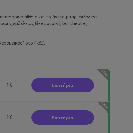
ταπράσινο αίθριο και το άνετο μπαρ, φιλοξενεί,
ερης εμβέλειας (live μουσική, bar theater,
εραμεικὀς” στο Γκάζι.
Εισιτήρια
11€
Εισιτήρια
11€