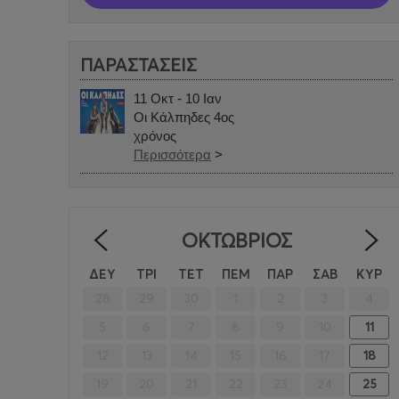
ΠΑΡΑΣΤΑΣΕΙΣ
11 Οκτ - 10 Ιαν
Οι Κάλπηδες 4ος
χρόνος
Περισσότερα
>
ΟΚΤΏΒΡΙΟΣ
<
ΔΕΥ
ΤΡΙ
ΤΕΤ
ΠΕΜ
ΠΑΡ
ΣΑΒ
ΚΥΡ
28
29
30
1
2
3
4
5
6
7
8
9
10
11
12
13
14
15
16
17
18
19
20
21
22
23
24
25